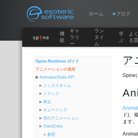
Navigation
Esoteric Software
ホーム
ブログ
ギャ
ラン
機
学
よ
ホーム
ラリ
タイ
能
ぶ
る
ー
ム
Main Content
ブログ
ア
Spine Runtimes ガイド
アニメーションの適用
フォーラム
Spi
AnimationState API
ミックスタイム
An
お問い合わせ
トラック
再生
Animat
キューイング
ド)、
空のアニメーション
ます。
TrackEntry
Ani
参照