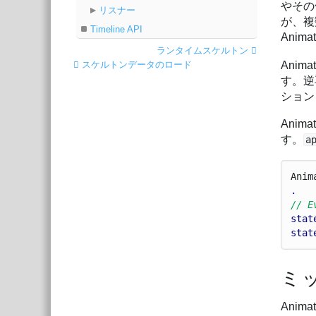
やその
リスナー
が、複
Timeline API
Anim
ランタイムスケルトン
Anima
スケルトンデータのロード
す。逆
ション
Anima
す。
a
Anim
.
// E
stat
stat
ミ
Anim