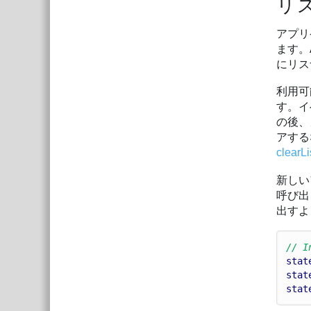
リ
アプリ
ます。An
にリス
利用可
す。イベ
の後、
アする
clearLi
新しいア
呼び出
出すよ
// I
stat
stat
stat