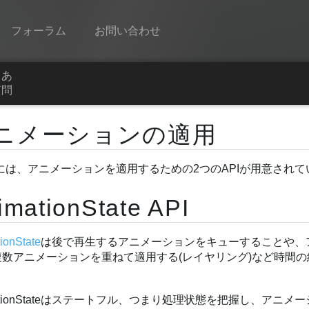
フォーラム
お問い合わせ
くあ
Spine
質問
機能
ニメーションの適用
ギャラリー
neには、アニメーションを適用するための2つのAPIが用意され
ランタイム
学ぶ
imationState API
よくある質問
ionState
は後で再生するアニメーションをキューすることや、
今すぐ試してみる
複数アニメーションを重ねて適用する(レイヤリング)など時間
購入
mationStateはステートフル、つまり処理状態を把握し、ア