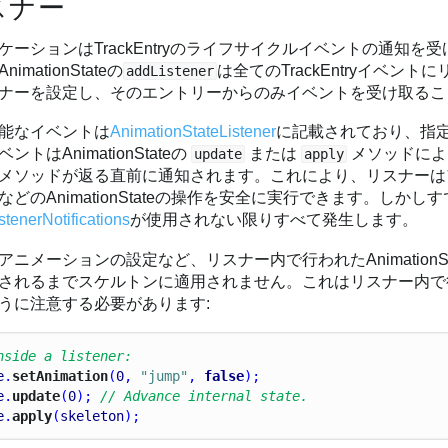
スナー
ケーションはTrackEntryのライフサイクルイベントの通知
imationStateの
は全てのTrackEntryイベント
addListener
ナーを設定し、そのエントリーからのみイベントを受け取るこ
能なイベントは
AnimationStateListener
に記載されており、指
ントはAnimationStateの
または
メソッドによ
update
apply
メソッドが返る直前に通知されます。これにより、リスナーは
などのAnimationStateの操作を安全に実行できます。しか
stenerNotifications
が使用されない限りすべて発生します。
ニメーションの設定など、リスナー内で行われたAnimationState
されるまでスケルトンに適用されません。これはリスナー内
うに注意する必要があります:
nside a listener:
e
.
setAnimation
(
0
, 
"jump"
, 
false
);
e
.
update
(
0
); 
// Advance internal state.
e
.
apply
(
skeleton
);