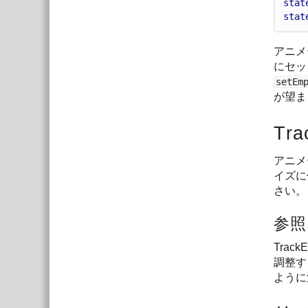
stat
stat
アニメー
にセッ
setEm
が望ま
Tra
アニメ
イズに
さい。
参照
Tra
調整す
ように