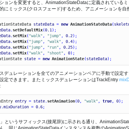
ションを変更すると、AnimationStateDataに定義され
的にミックス(クロスフェード)するため、アニメーションを自
ation
State
Data
stateData
 = 
new
 AnimationStateData
(
skelet
eData
.
setDefaultMix
(
0.1
);
eData
.
setMix
(
"walk"
, 
"jump"
, 
0.2
);
eData
.
setMix
(
"jump"
, 
"walk"
, 
0.4
);
eData
.
setMix
(
"jump"
, 
"run"
, 
0.25
);
eData
.
setMix
(
"walk"
, 
"shoot"
, 
0
);
ation
State
state
 = 
new
 AnimationState
(
stateData
);
スデュレーションを全てのアニメーションペアに手動で設定す
設定できます。またミックスデュレーションはTrackEntry
mixD
:
k
Entry
entry
 = 
state
.
setAnimation
(
0
, 
"walk"
, 
true
, 
0
);
y
.
mixDuration
 = 
0.6
;
ta」というサフィックス(接尾辞)に示される通り、AnimationS
。同じAnimationStateDataインスタンスを複数のAnimatio