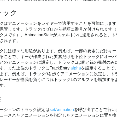
ラック
クはアニメーションをレイヤーで適用することを可能にします
保管します。トラックはゼロから昇順に番号が付けられます（
クスです）。AnimationStateがスケルトンに適用される
されます。
クには様々な用途があります。例えば、一部の要素にだけキー
ることで、キーが作成された要素だけを下位トラックにオーバ
どのアニメーションに設定し、トラック1は腕と銃の発射のみ
す。また上位のトラックにTrackEntry
alpha
を設定することで
ます。例えば、トラック0を歩くアニメーションに設定し、ト
レーヤーが怪我を負うにつれトラック1のアルファを増加する
す。
生
ーションのトラック設定は
setAnimation
を呼び出すことで行い
ューされたアニメーションを指定したアニメーションに置き換