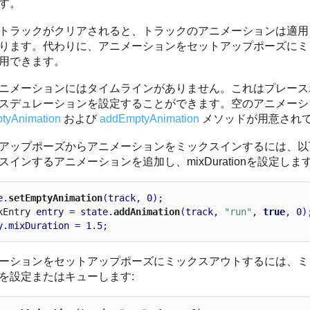
す。
トラックがクリアされると、トラックのアニメーションは適用
ります。代わりに、アニメーションをセットアップポーズにミ
用できます。
ニメーションにはタイムラインがありません。これはプレース
スデュレーションを設定することができます。空のアニメーシ
tyAnimation
および
addEmptyAnimation
メソッドが用意され
アップポーズからアニメーションをミックスインするには、以
スインするアニメーションを追加し、mixDurationを設定しま
e
.
setEmptyAnimation
(
track
, 
0
);
k
Entry
entry
 = 
state
.
addAnimation
(
track
, 
"run"
, 
true
, 
0
)
y
.
mixDuration
 = 
1.5
;
ーションをセットアップポーズにミックスアウトするには、ミ
を設定またはキューします: