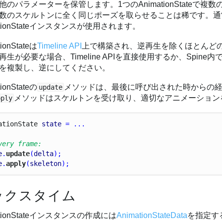
他のパラメーターを保管します。1つのAnimationState
数のスケルトンに全く同じポーズを取らせることは稀です。通
ationStateインスタンスが使用されます。
tionStateは
Timeline API
上で構築され、逆再生を除くほとんど
再生が必要な場合、Timeline APIを直接使用するか、Spine
を複製し、逆にしてください。
tionStateの
メソッドは、最後に呼び出された時からの
update
メソッドはスケルトンを受け取り、適切なアニメーション
pply
ation
State
state
 = ...
very frame:
e
.
update
(
delta
);
e
.
apply
(
skeleton
);
ックスタイム
ationStateインスタンスの作成には
AnimationStateData
を指定する