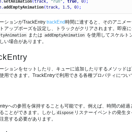
e
.
setAnimation
(
track
, 
"run"
, 
true
, 
0
);
e
.
addEmptyAnimation
(
track
, 
1.5
, 
0
);
ションがTrackEntry
trackEnd
時間に達すると、そのアニメー
トアップポーズを設定し、トラックがクリアされます。即座に
または
を使用してスケルト
ptyAnimation
addEmptyAnimation
しい場合があります。
ckEntry
ーションをセットしたり、キューに追加したりするメソッドはTra
使用できます。TrackEntryで利用できる各種プロパティにつ
ckEntryへの参照を保持することも可能です。例えば、時間の経
ることができます。しかし
リスナーイベントの発生タ
dispose
注意する必要があります。