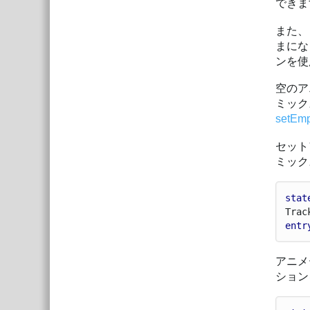
できま
また、
まにな
ンを使
空のア
ミック
setEmp
セット
ミック
stat
Trac
entr
アニメ
ション