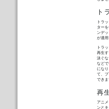
ト
トラッ
ターを
ンデッ
が適用
トラッ
再生す
泳ぐな
などで
になり
て、プ
できま
再
アニメ
ンとキ