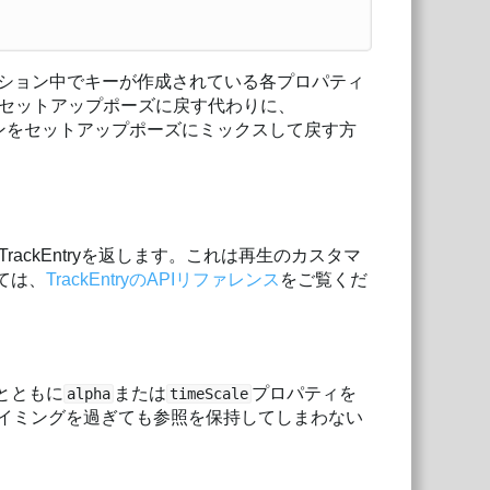
ション中でキーが作成されている各プロパティ
セットアップポーズに戻す代わりに、
ンをセットアップポーズにミックスして戻す方
ckEntryを返します。これは再生のカスタマ
いては、
TrackEntryのAPIリファレンス
をご覧くだ
過とともに
または
プロパティを
alpha
timeScale
イミングを過ぎても参照を保持してしまわない