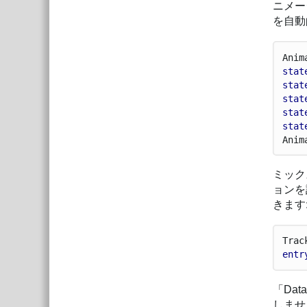
ニメー
を自動
Anim
stat
stat
stat
stat
stat
Anim
ミック
ョンを
きます
Trac
entr
「Da
しません