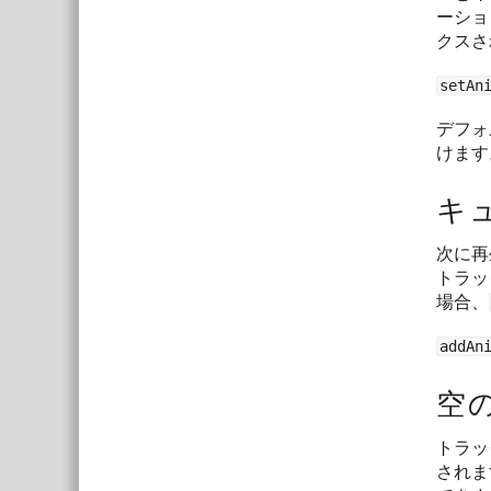
ーショ
クスさ
setAn
デフォ
けます
キ
次に再
トラッ
場合、
addAn
空
トラッ
されま