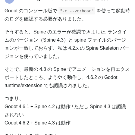
Godot のコンソール版で
を使って起動時
"-e --verbose"
のログを確認する必要がありました。
そうすると、Spine のエラーが確認できました: ランタイ
ムのバージョン（Spine 4.3）と spine ファイルのバージ
ョンが一致しておらず、私は 4.2.x の Spine Skeleton バー
ジョンを使っていました。
そこで、最新の 4.3 の Spine でアニメーションを再エクス
ポートしたところ、ようやく動作し、4.6.2 の Godot
runtime/extension でも認識されました。
つまり、
Godot 4.6.1 + Spine 4.2 は動作 / ただし Spine 4.3 は認識
されない
Godot 4.6.2 + Spine 4.3 は動作