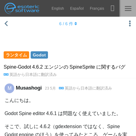
English
Español
Français
Navigation
Esoteric Software
6
/
6
件
Spine
ホーム
機能
ブログ
ギャラリー
ランタイム
Godot
フォーラム
ランタイム
Spine-Godot 4.6.2 エンジンの SpineSprite に関するバグ
英語
から
日本語
に翻訳済み
学ぶ
お問い合わせ
よくある質問
Musashogi
M
英語
から
日本語
に翻訳済み
23 5月
今すぐ試してみる
こんにちは。
購入
Godot Spine editor 4.6.1 は問題なく使えていました。
そこで、試しに 4.6.2（gdextension ではなく、Spine
Godot engine のほう）を使ってみたところ、ゲームを実