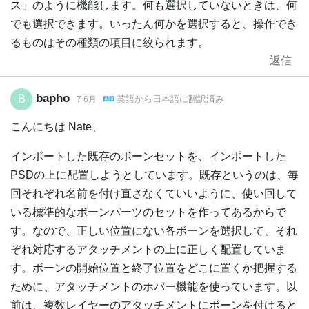
ス」のように機能します。何も選択していないときは、何
でも選択できます。いったん何かを選択すると、操作でき
るものはその種類の項目に絞られます。
返信
bapho
B
英語
から
日本語
に翻訳済み
7 6月
こんにちは Nate、
インポートした既存のボーンセットを、インポートした
PSDの上に配置しようとしています。既存というのは、毎
回それぞれ名前を付け直さなくていいように、使い回して
いる標準的なボーンパーツのセットを作ってあるからで
す。なので、正しい位置にない各ボーンを選択して、それ
ぞれ対応するアタッチメントの上に正しく配置していま
す。ボーンの開始位置と終了位置をどこに置くか把握する
ために、アタッチメントのホバー機能を使っています。以
前は、複数レイヤーのアタッチメントにボーンを付けると