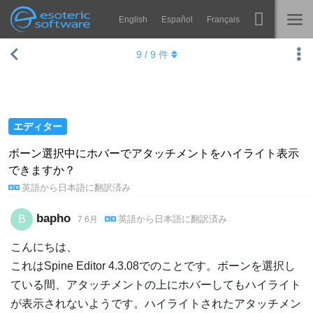
English
Español
Français
Navigation
Esoteric Software
9
/
9
件
Spine
ホーム
機能
ブログ
ギャラリー
エディター
フォーラム
ランタイム
ボーン選択中にホバーでアタッチメントをハイライト表示
できますか？
学ぶ
お問い合わせ
英語
から
日本語
に翻訳済み
よくある質問
bapho
B
英語
から
日本語
に翻訳済み
7 6月
今すぐ試してみる
こんにちは、
購入
これはSpine Editor 4.3.08でのことです。ボーンを選択し
ている間、アタッチメントの上にホバーしてもハイライト
が表示されないようです。ハイライトされたアタッチメン