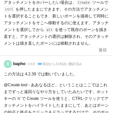
アタッチメントをホバーしたい場合は、
ツールで
Create
を押したままにできます。その方法でアタッチメン
ctrl
トを選択することもでき、新しいボーンを描画して同時に
アタッチメントをそこへ移動するのに使えます。アタッチ
メントを選択してから
を使って既存のボーンを描き
alt
直すと、アタッチメントの選択は解除され、そのアタッチ
メントは描き直したボーンには移動されません。
返信
bapho
B
英語
から
日本語
に翻訳済み
8 6月
この方法は 4.2.39 では動いていました。
@Create tool - ああなるほど、ということはここではこれ
までずっと遠回りなやり方をしていたみたいです。ホット
キーの 'n' で Create ツールを使うと、CTRL-クリックでア
タッチメントをハイライトしたままにして、あとはボーン
の始点と終点をクリック＆ドラッグするだけで、そのボー