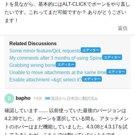
トを見ながら、基本的にはALT-CLICKでボーンをやり直し
たいです。これってまだ可能ですか？ ありがとうござい
ます！
返信
Related Discussions
Some minor feature/QoL requests
エディター
My comments after 3 months of using Spine
エディター
Grabbing wrong bone
エディター
Unable to move attachments at the same time
エディター
Enable attachment =&gt; select it?
エディター
bapho
B
英語
から
日本語
に翻訳済み
7 6月
確認しています…… 以前使っていた最後のバージョンは
4.2.39でした。ボーンを選択している間も、アタッチメン
トのホバーはまだ機能していました。4.3.08と4.3.17を試
してみましたが、こちらでは動いていないようです。