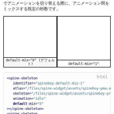
でアニメーションを切り替える際に、アニメーション間を
ミックスする既定の秒数です。
default-mix="0" (デフォル
ト)
default-mix="1"
html
<
spine
-
skeleton
identifier
=
"spineboy-default-mix-1"
atlas
=
"/files/spine-widget/assets/spineboy-pma.at
skeleton
=
"/files/spine-widget/assets/spineboy-pro
animation
=
"idle"
default
-
mix
=
"0"
></
spine
-
skeleton
>
<
spine
-
skeleton