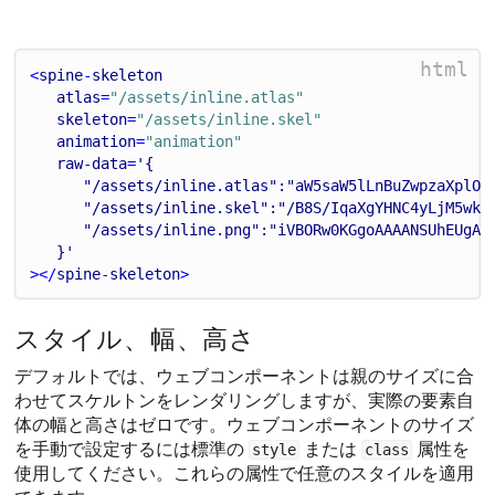
html
<
spine
-
skeleton
atlas
=
"/assets/inline.atlas"
skeleton
=
"/assets/inline.skel"
animation
=
"animation"
raw
-
data
=
'{
      "/assets/inline.atlas":"aW5saW5lLnBuZwpzaXplOj
      "/assets/inline.skel":"/B8S/IqaXgYHNC4yLjM5wkg
      "/assets/inline.png":"iVBORw0KGgoAAAANSUhEUgAA
   }'
></
spine
-
skeleton
>
スタイル、幅、高さ
デフォルトでは、ウェブコンポーネントは親のサイズに合
わせてスケルトンをレンダリングしますが、実際の要素自
体の幅と高さはゼロです。ウェブコンポーネントのサイズ
を手動で設定するには標準の
または
属性を
style
class
使用してください。これらの属性で任意のスタイルを適用