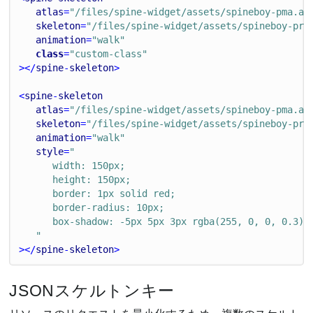
atlas
=
"/files/spine-widget/assets/spineboy-pma.at
skeleton
=
"/files/spine-widget/assets/spineboy-pro
animation
=
"walk"
class
=
"custom-class"
></
spine
-
skeleton
>
<
spine
-
skeleton
atlas
=
"/files/spine-widget/assets/spineboy-pma.at
skeleton
=
"/files/spine-widget/assets/spineboy-pro
animation
=
"walk"
style
=
"
      width: 150px;
      height: 150px;
      border: 1px solid red;
      border-radius: 10px;
      box-shadow: -5px 5px 3px rgba(255, 0, 0, 0.3);
   "
></
spine
-
skeleton
>
JSONスケルトンキー