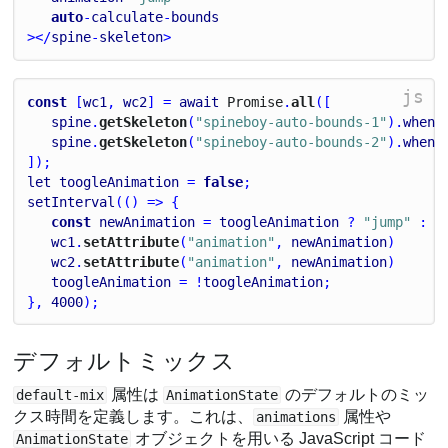
auto
-
calculate
-
bounds
></
spine
-
skeleton
>
js
const
 [
wc1
, 
wc2
] = 
await
Promise
.
all
([
spine
.
getSkeleton
(
"spineboy-auto-bounds-1"
).
whenR
spine
.
getSkeleton
(
"spineboy-auto-bounds-2"
).
whenR
]);
let
toogleAnimation
 = 
false
;
setInterval
(() => {
const
newAnimation
 = 
toogleAnimation
 ? 
"jump"
 : 
"
wc1
.
setAttribute
(
"animation"
, 
newAnimation
)
wc2
.
setAttribute
(
"animation"
, 
newAnimation
)
toogleAnimation
 = !
toogleAnimation
;
}, 
4000
);
デフォルトミックス
属性は
のデフォルトのミッ
default-mix
AnimationState
クス時間を定義します。これは、
属性や
animations
オブジェクトを用いる JavaScript コード
AnimationState