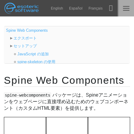
Navigation
Esoteric Software
English
Español
Français
Main Content
Spine
ホーム
Spine Web Components
エクスポート
機能
ブログ
セットアップ
ギャラリー
JavaScript の追加
フォーラム
spine-skeleton の使用
ランタイム
設定
学ぶ
Spine Web Components
JSON、バイナリ、アトラスの URL
お問い合わせ
データの埋め込み
よくある質問
スタイル、幅、高さ
パッケージは、Spineアニメーショ
spine-webcomponents
今すぐ試してみる
ンをウェブページに直接埋め込むためのウェブコンポーネ
JSONスケルトンキー
ント（カスタムHTML要素）を提供します。
アニメーション
購入
デフォルトスキン
フィットモード
スケール