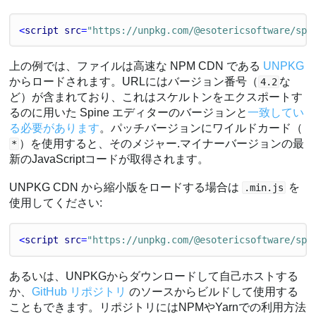
<
script
src
=
"https://unpkg.com/@esotericsoftware/spi
上の例では、ファイルは高速な NPM CDN である
UNPKG
からロードされます。URLにはバージョン番号（
な
4.2
ど）が含まれており、これはスケルトンをエクスポートす
るのに用いた Spine エディターのバージョンと
一致してい
る必要があります
。パッチバージョンにワイルドカード（
）を使用すると、そのメジャー.マイナーバージョンの最
*
新のJavaScriptコードが取得されます。
UNPKG CDN から縮小版をロードする場合は
を
.min.js
使用してください:
<
script
src
=
"https://unpkg.com/@esotericsoftware/spi
あるいは、UNPKGからダウンロードして自己ホストする
か、
GitHub リポジトリ
のソースからビルドして使用する
こともできます。リポジトリにはNPMやYarnでの利用方法