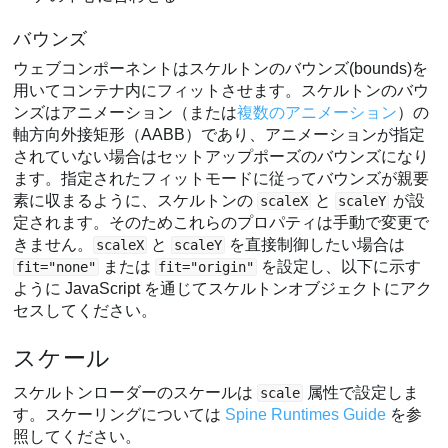
バウンズ
ウェブコンポーネントはスケルトンのバウンズ(bounds)を
用いてコンテナ内にフィットさせます。スケルトンのバウ
ンズはアニメーション（または
複数のアニメーション
）の
軸方向外接矩形（AABB）であり、アニメーションが指定
されていない場合はセットアップポーズのバウンズになり
ます。指定されたフィットモードに従ってバウンズが親要
素に収まるように、スケルトンの
と
が設
scaleX
scaleY
定されます。そのためこれらのプロパティは手動で変更で
きません。
と
を直接制御したい場合は
scaleX
scaleY
または
を設定し、以下に示す
fit="none"
fit="origin"
ように JavaScript を通じてスケルトンオブジェクトにアク
セスしてください。
スケール
スケルトンローダーのスケールは
属性で設定しま
scale
す。スケーリングについては
Spine Runtimes Guide
を参
照してください。