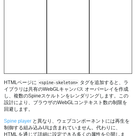
軸
オフセット
パディング
識別子
クリップ
カスタムバウンズ
バウンズの自動計算
デフォルトミックス
複数アニメーションの指定
アニメーションバウンズ
HTMLページに
タグを追加すると、ラ
<spine-skeleton>
スピナー
イブラリは共有のWebGLキャンバス オーバーレイを作成
し、複数のSpineスケルトンをレンダリングします。この
オフスクリーン動作
設計により、ブラウザのWebGLコンテキスト数の制限を
カスタム更新
回避します。
ドラッグ
ポインタ位置
Spine player
と異なり、ウェブコンポーネントには再生を
制御する組み込みUIは含まれていません。代わりに、
インタラクションコールバック
HTML を通じて詳細に設定できる多くの属性を公開しま
デバッグモード