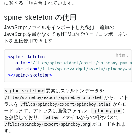
に関する手順も含まれています。
spine-skeleton の使用
JavaScriptファイルをインポートした後は、追加の
JavaScriptを書かなくてもHTML内でウェブコンポーネン
トを直接使用できます:
html
<
spine
-
skeleton
atlas
=
"/files/spine-widget/assets/spineboy-pma.at
skeleton
=
"/files/spine-widget/assets/spineboy-pro
></
spine
-
skeleton
>
要素はスケルトンデータを
<spine-skeleton>
から、アト
/files/spineboy/export/spineboy-pro.skel
ラスを
からロ
/files/spineboy/export/spineboy.atlas
ードします。アトラスは画像ファイル（
）
spineboy.png
を参照しており、
ファイルからの相対パスで
.atlas
がロードされま
/files/spineboy/export/spineboy.png
す。