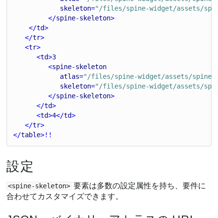
skeleton
=
"/files/spine-widget/assets/spi
         </
spine
-
skeleton
>
    </
td
>
   </
tr
>
   <
tr
>
      <
td
>
3
         <
spine
-
skeleton
atlas
=
"/files/spine-widget/assets/spineb
skeleton
=
"/files/spine-widget/assets/spi
         </
spine
-
skeleton
>
      </
td
>
      <
td
>
4
</
td
>
   </
tr
>
</
table
>!!
設定
要素は多数の設定属性を持ち、要件に
<spine-skeleton>
合わせてカスタマイズできます。