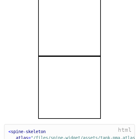
html
<
spine
-
skeleton
atlas
=
"/files/spine-widget/assets/tank-pma.atlas"