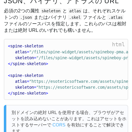
JSON、バイナリ、アトラスの URL
必須の2つの属性
と
は、それぞれスケル
skeleton
atlas
トンの
またはバイナリ
ファイルと
.json
.skel
.atlas
ファイルのソースパスを指定します。これらのパスは相対
または絶対 URL のいずれでも構いません。
html
<
spine
-
skeleton
atlas
=
"/files/spine-widget/assets/spineboy-pma.at
skeleton
=
"/files/spine-widget/assets/spineboy-pro
</
spine
-
skeleton
>
<
spine
-
skeleton
atlas
=
"https://esotericsoftware.com/assets/spineb
skeleton
=
"https://esotericsoftware.com/assets/spi
</
spine
-
skeleton
>
別ドメインの絶対 URL を使用する場合、ブラウザがアセ
ットを読み込めないことがあります。これはアセットをホ
ストするサーバーで
CORS
を有効にすることで解決でき
ます。