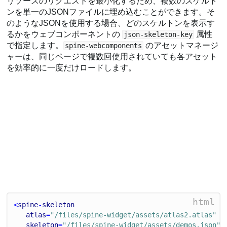
リソースのリクエストを最小化するため、複数のスケルト
ンを単一のJSONファイルに埋め込むことができます。そ
のようなJSONを使用する場合、どのスケルトンを表示す
るかをウェブコンポーネントの
属性
json-skeleton-key
で指定します。
のアセットマネージ
spine-webcomponents
ャーは、同じページで複数回使用されていても各アセット
を効率的に一度だけロードします。
html
<
spine
-
skeleton
atlas
=
"/files/spine-widget/assets/atlas2.atlas"
skeleton
=
"/files/spine-widget/assets/demos.json"