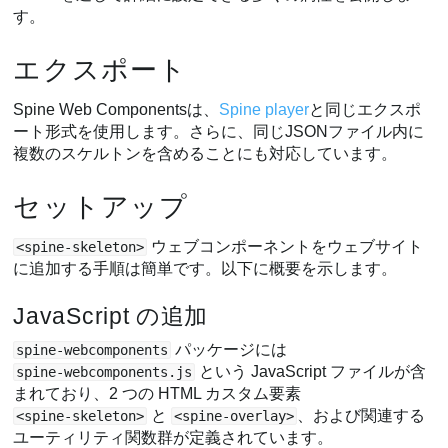
す。
ページ
スロットに追従
エクスポート
高度な使用法
プログラムによる作成
Spine Web Componentsは、
Spine player
と同じエクスポ
ート形式を使用します。さらに、同じJSONファイル内に
破棄
複数のスケルトンを含めることにも対応しています。
手動オーバーレイ
セットアップ
ウェブコンポーネントをウェブサイト
<spine-skeleton>
に追加する手順は簡単です。以下に概要を示します。
JavaScript の追加
パッケージには
spine-webcomponents
という JavaScript ファイルが含
spine-webcomponents.js
まれており、2 つの HTML カスタム要素
と
、および関連する
<spine-skeleton>
<spine-overlay>
ユーティリティ関数群が定義されています。