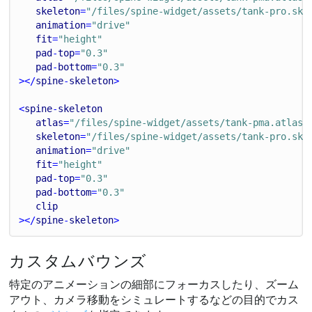
skeleton
=
"/files/spine-widget/assets/tank-pro.ske
animation
=
"drive"
fit
=
"height"
pad
-
top
=
"0.3"
pad
-
bottom
=
"0.3"
></
spine
-
skeleton
>
<
spine
-
skeleton
atlas
=
"/files/spine-widget/assets/tank-pma.atlas"
skeleton
=
"/files/spine-widget/assets/tank-pro.ske
animation
=
"drive"
fit
=
"height"
pad
-
top
=
"0.3"
pad
-
bottom
=
"0.3"
clip
></
spine
-
skeleton
>
カスタムバウンズ
特定のアニメーションの細部にフォーカスしたり、ズーム
アウト、カメラ移動をシミュレートするなどの目的でカス