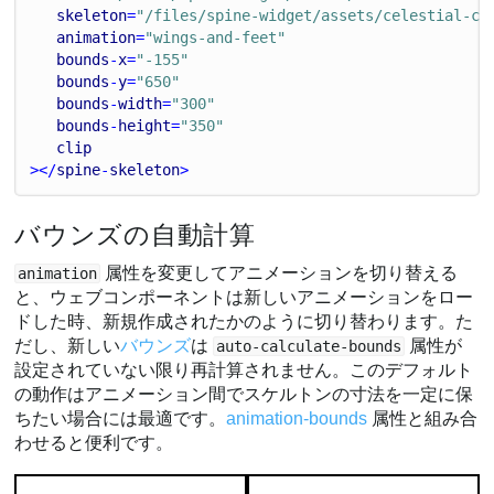
skeleton
=
"/files/spine-widget/assets/celestial-ci
animation
=
"wings-and-feet"
bounds
-
x
=
"-155"
bounds
-
y
=
"650"
bounds
-
width
=
"300"
bounds
-
height
=
"350"
clip
></
spine
-
skeleton
>
バウンズの自動計算
属性を変更してアニメーションを切り替える
animation
と、ウェブコンポーネントは新しいアニメーションをロー
ドした時、新規作成されたかのように切り替わります。た
だし、新しい
バウンズ
は
属性が
auto-calculate-bounds
設定されていない限り再計算されません。このデフォルト
の動作はアニメーション間でスケルトンの寸法を一定に保
ちたい場合には最適です。
animation-bounds
属性と組み合
わせると便利です。