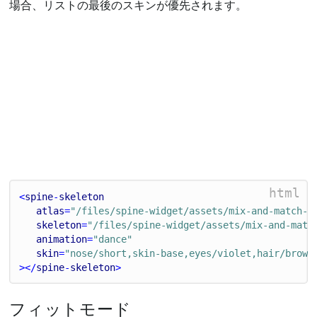
場合、リストの最後のスキンが優先されます。
html
<
spine
-
skeleton
atlas
=
"/files/spine-widget/assets/mix-and-match-p
skeleton
=
"/files/spine-widget/assets/mix-and-matc
animation
=
"dance"
skin
=
"nose/short,skin-base,eyes/violet,hair/brown
></
spine
-
skeleton
>
フィットモード