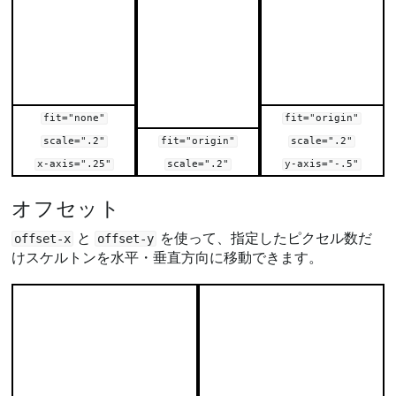
fit="none"
fit="origin"
scale=".2"
fit="origin"
scale=".2"
x-axis=".25"
scale=".2"
y-axis="-.5"
オフセット
と
を使って、指定したピクセル数だ
offset-x
offset-y
けスケルトンを水平・垂直方向に移動できます。