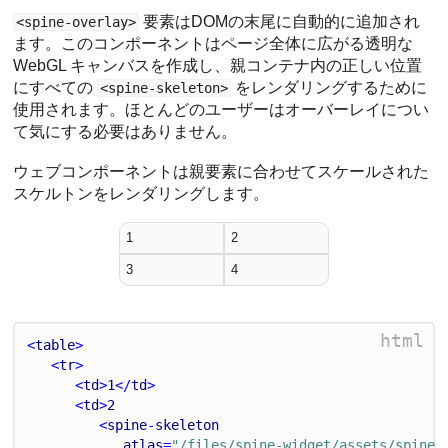
要素はDOMの末尾に自動的に追加され
<spine-overlay>
ます。このコンポーネントはページ全体に広がる透明な
WebGL キャンバスを作成し、親コンテナ内の正しい位置
にすべての
をレンダリングするために
<spine-skeleton>
使用されます。ほとんどのユーザーはオーバーレイについ
て気にする必要はありません。
ウェブコンポーネントは親要素に合わせてスケールされた
スケルトンをレンダリングします。
1
2
3
4
html
<
table
>
   <
tr
>
      <
td
>
1
</
td
>
      <
td
>
2
         <
spine
-
skeleton
atlas
=
"/files/spine-widget/assets/spineb