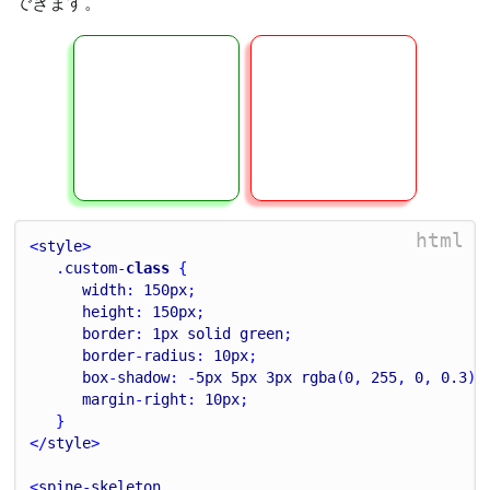
できます。
html
<
style
>
   .
custom
-
class
 {
width
: 
150
px
;
height
: 
150
px
;
border
: 
1
px
solid
green
;
border
-
radius
: 
10
px
;
box
-
shadow
: -
5
px
5
px
3
px
rgba
(
0
, 
255
, 
0
, 
0.3
);
margin
-
right
: 
10
px
;
   }
</
style
>
<
spine
-
skeleton