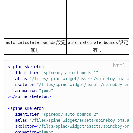
設定
設定
auto-calculate-bounds
auto-calculate-bounds
無し
有り
html
<
spine
-
skeleton
identifier
=
"spineboy-auto-bounds-1"
atlas
=
"/files/spine-widget/assets/spineboy-pma.at
skeleton
=
"/files/spine-widget/assets/spineboy-pro
animation
=
"jump"
></
spine
-
skeleton
>
<
spine
-
skeleton
identifier
=
"spineboy-auto-bounds-2"
atlas
=
"/files/spine-widget/assets/spineboy-pma.at
skeleton
=
"/files/spine-widget/assets/spineboy-pro
animation
=
"jump"