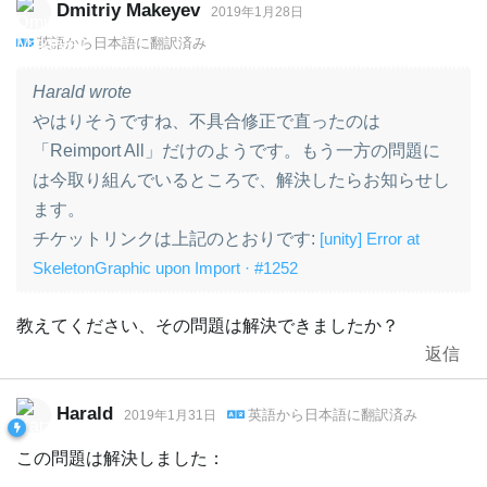
Dmitriy Makeyev
2019年1月28日
英語
から
日本語
に翻訳済み
Harald wrote
やはりそうですね、不具合修正で直ったのは
「Reimport All」だけのようです。もう一方の問題に
は今取り組んでいるところで、解決したらお知らせし
ます。
チケットリンクは上記のとおりです:
[unity] Error at
SkeletonGraphic upon Import · #1252
教えてください、その問題は解決できましたか？
返信
Harald
英語
から
日本語
に翻訳済み
2019年1月31日
この問題は解決しました：