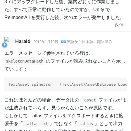
3.7 にアップグレードした後、案内どおりに作業しまし
た。すべて正常に動作していたのですが、Unity で
Reimport All を実行した後、次のエラーが発生しました。
返信
Harald
英語
から
日本語
に翻訳済み
2019年1月10日
エラーメッセージで参照されている行は、
のファイルが読み取れないことを示し
skeletonDataPath
ています：
TextAsset spineJson = (TextAsset)AssetDatabase.LoadA
これはほとんどの場合、データ用の
ファイルがま
.asset
だ生成されておらず、見つからないことが原因です。
もしかして、atlas ファイルをエクスポートするときに拡
張子を「
」ではなく「
」として出力
.atlas.txt
.atlas