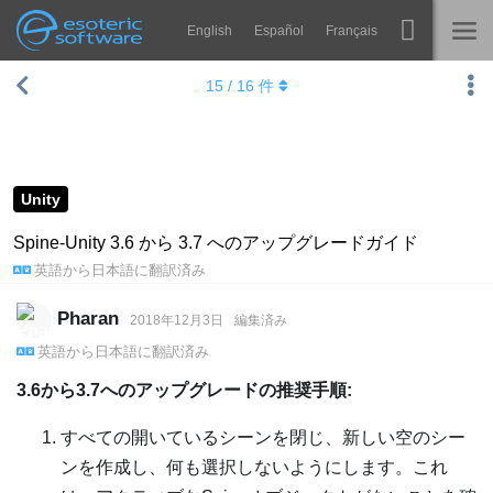
English
Español
Français
Navigation
Esoteric Software
15
/
16
件
Spine
ホーム
機能
ブログ
ギャラリー
Unity
フォーラム
ランタイム
Spine-Unity 3.6 から 3.7 へのアップグレードガイド
英語
から
日本語
に翻訳済み
学ぶ
お問い合わせ
よくある質問
Pharan
2018年12月3日
編集済み
英語
から
日本語
に翻訳済み
今すぐ試してみる
3.6から3.7へのアップグレードの推奨手順:
購入
すべての開いているシーンを閉じ、新しい空のシー
ンを作成し、何も選択しないようにします。これ