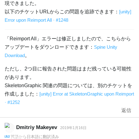
現できました。
以下のチケットURLからこの問題を追跡できます：
[unity]
Error upon Reimport All · #1248
「Reimport All」エラーは修正しましたので、こちらから
アップデートをダウンロードできます：
Spine Unity
Download
。
ただし、2つ目に報告された問題はまだ残っている可能性
があります。
SkeletonGraphic 関連の問題については、別のチケットを
作成しました：
[unity] Error at SkeletonGraphic upon Reimport
· #1252
返信
Dmitriy Makeyev
2019年1月16日
英語
から
日本語
に翻訳済み