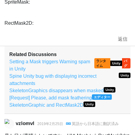
SpriteMask:
RectMask2D:
返信
Related Discussions
Setting a Mask triggers Warning spam
ランタ
バ
Unity
イム
グ
in Unity
Spine Unity bug with displaying incorrect
Unity
attachments
SkeletonGraphics disappears when masked
Unity
[Request] Please, add mask feathering
エディター
SkeletonGraphic and RectMask2D
Unity
vzlomvl
英語
から
日本語
に翻訳済み
2019年2月25日