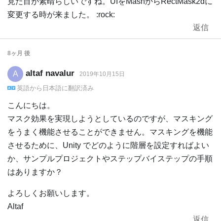
見た目が素晴らしいですね。UIをMashからRectMask2dに
変更する時が来ました。 :rock:
返信
8ヶ月
後
altaf navalur
A
2019年10月15日
英語
から
日本語
に翻訳済み
こんにちは。
マスク効果を実現しようとしているのですが、マスキング
をうまく機能させることができません。マスキングを機能
させるために、Unity でどのように階層を設定すればよい
か、サンプルプロジェクトやステップバイステップの手順
はありますか？
よろしくお願いします。
Altaf
返信