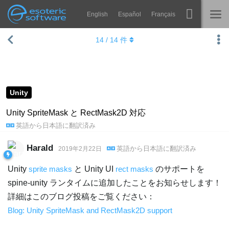
English
Español
Français
Navigation
Esoteric Software
14
/
14
件
Spine
ホーム
機能
ブログ
ギャラリー
Unity
フォーラム
ランタイム
Unity SpriteMask と RectMask2D 対応
英語
から
日本語
に翻訳済み
学ぶ
お問い合わせ
よくある質問
Harald
英語
から
日本語
に翻訳済み
2019年2月22日
今すぐ試してみる
Unity
sprite masks
と Unity UI
rect masks
のサポートを
spine-unity ランタイムに追加したことをお知らせします！
購入
詳細はこのブログ投稿をご覧ください：
Blog: Unity SpriteMask and RectMask2D support