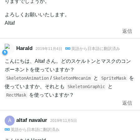
りますでしょうか。
よろしくお願いいたします。
Altaf
返信
Harald
英語
から
日本語
に翻訳済み
2019年11月4日
こんにちは、Altaf さん。どのスケルトンとマスクのコン
ポーネントを使っていますか？
/
と
を
SkeletonAnimation
SkeletonMecanim
SpriteMask
使っていますか、それとも
と
SkeletonGraphic
を使っていますか？
RectMask
返信
altaf navalur
A
2019年11月5日
英語
から
日本語
に翻訳済み