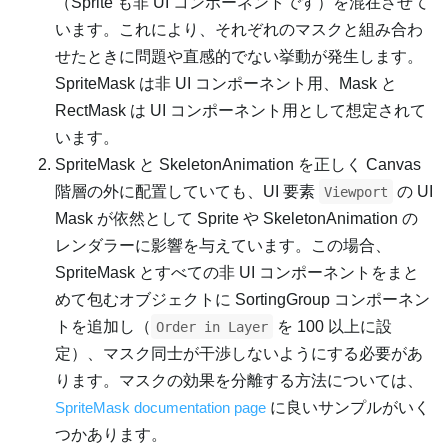
（Sprite も非 UI コンポーネントです）を混在させて
います。これにより、それぞれのマスクと組み合わ
せたときに問題や直感的でない挙動が発生します。
SpriteMask は非 UI コンポーネント用、Mask と
RectMask は UI コンポーネント用として想定されて
います。
SpriteMask と SkeletonAnimation を正しく Canvas
階層の外に配置していても、UI 要素
の UI
Viewport
Mask が依然として Sprite や SkeletonAnimation の
レンダラーに影響を与えています。この場合、
SpriteMask とすべての非 UI コンポーネントをまと
めて包むオブジェクトに SortingGroup コンポーネン
トを追加し（
を 100 以上に設
Order in Layer
定）、マスク同士が干渉しないようにする必要があ
ります。マスクの効果を分離する方法については、
SpriteMask documentation page
に良いサンプルがいく
つかあります。