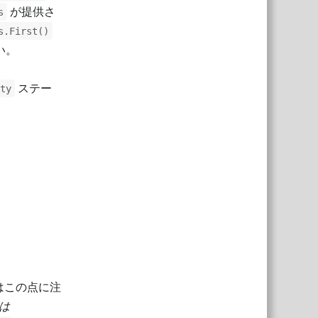
が提供さ
s
s.First()
い。
ステー
ty
。
はこの点に注
は