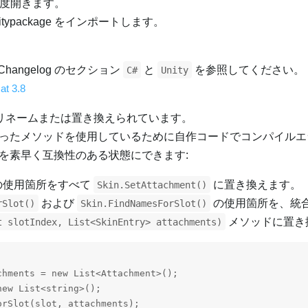
を再度開きます。
8 unitypackage をインポートします。
hangelog のセクション
と
を参照してください。
C#
Unity
t 3.8
がリネームまたは置き換えられています。
ったメソッドを使用しているために自作コードでコンパイルエ
を素早く互換性のある状態にできます:
の使用箇所をすべて
に置き換えます。
Skin.SetAttachment()
および
の使用箇所を、統
rSlot()
Skin.FindNamesForSlot()
メソッドに置き
t slotIndex, List<SkinEntry> attachments)
hments = new List<Attachment>();

ew List<string>();

rSlot(slot, attachments);
