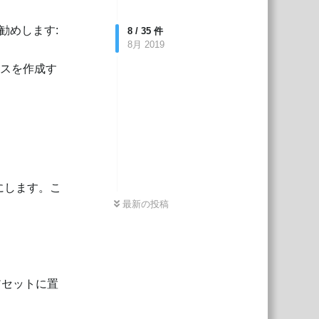
勧めします:
8
/
35
件
8月 2019
ラスを作成す
にします。こ
最新の投稿
アセットに置