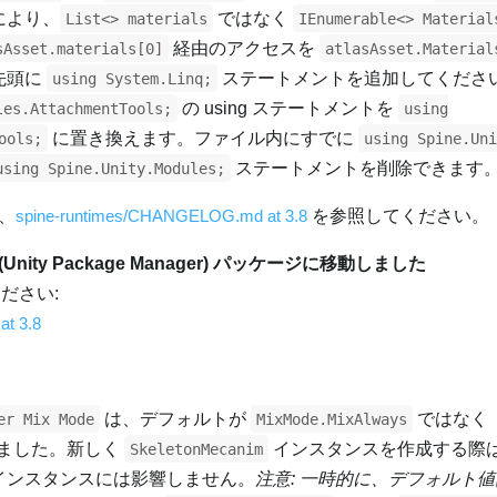
により、
ではなく
List<> materials
IEnumerable<> Material
経由のアクセスを
sAsset.materials[0]
atlasAsset.Material
先頭に
ステートメントを追加してくださ
using System.Linq;
の using ステートメントを
les.AttachmentTools;
using
に置き換えます。ファイル内にすでに
ools;
using Spine.Uni
ステートメントを削除できます
using Spine.Unity.Modules;
、
spine-runtimes/CHANGELOG.md at 3.8
を参照してください。
(Unity Package Manager) パッケージに移動しました
ください:
t 3.8
は、デフォルトが
ではなく
er Mix Mode
MixMode.MixAlways
ました。新しく
インスタンスを作成する際
SkeletonMecanim
インスタンスには影響しません。
注意: 一時的に、デフォルト値