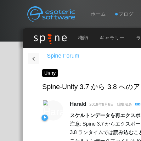
Navigation
Esoteric Software
ホーム
ブログ
ホーム
機能
ギャラリー
ラ
Spine Forum
ブログ
Unity
フォーラム
Spine-Unity 3.7 から 3.
お問い合わせ
Harald
2019年8月6日
編集済み
スケルトンデータを再エクスポ
注意: Spine 3.7 からエク
3.8 ランタイムでは
読み込むこ
スケルトンデータファイルは Sp