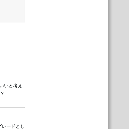
返信
えばいいと考え
か？
返信
グレードとし