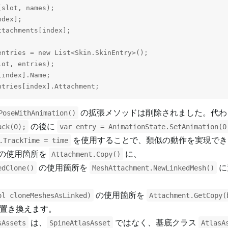
slot, names);

dex];

tachments[index];

entries = new List<Skin.SkinEntry>();

ot, entries);

index].Name;

の拡張メソッドは削除されました。代わ
PoseWithAnimation()
の後に
ack(0);
var entry = AnimationState.SetAnimation(0
を使用することで、類似の動作を実現でき
.TrackTime = time
の使用箇所を
に、
Attachment.Copy()
の使用箇所を
に
edClone()
MeshAttachment.NewLinkedMesh()
の使用箇所を
ol cloneMeshesAsLinked)
Attachment.GetCopy(
置き換えます。
は、
ではなく、基底クラス
sAssets
SpineAtlasAsset
AtlasA