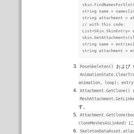
skin.FindNamesForSlot(
string name = names[in
string attachment = at
// with this code:

List<Skin.SkinEntry> 
skin.GetAttachments(sl
string name = entries[
および
PoseSkeleton()
AnimationState.ClearTr
animation, loop); entry
Attachment.GetClone()
MeshAttachment.GetLink
す。
Attachment.GetClone(bo
に
cloneMeshesAsLinked)
SkeletonDataAsset.atla