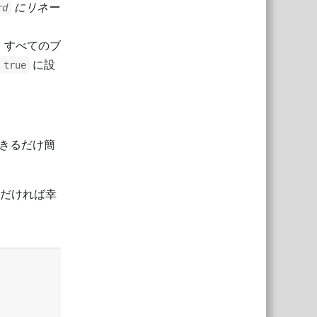
にリネー
rd
、すべてのブ
に設
true
きるだけ簡
ただければ幸
返信