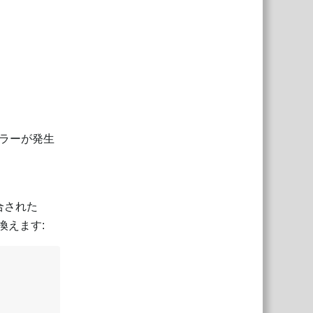
ラーが発生
合された
換えます: