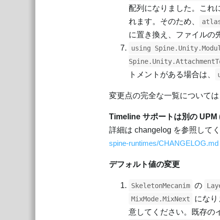
配列になりました。これ
れます。そのため、
atla
に置き換え、ファイルの
using Spine.Unity.Modu
Spine.Unity.AttachmentT
トメントがある場合は、
変更点の完全な一覧については
Timeline サポートは別の UPM 
詳細は changelog を参照して
spine-runtimes/CHANGELOG.md a
デフォルト値の変更
の
SkeletonMecanim
Lay
になり
MixMode.MixNext
意してください。既存の