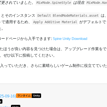
変更されていました。
は現在
MixMode.SpineStyle
MixMode.Ha
とそのインスタンス
は
Default BlendModeMaterials.asset
トで適用するため、
がデフォルトで
Apply Additive Material
た。
ダウンロードページから入手できます:
Spine Unity Download
たほうが良い内容を見つけた場合は、アップグレード作業をで
、ぜひ以下に投稿してください。
を気に入っていただき、さらに素晴らしいゲーム制作に役立ててい
025-09-16)
ランタイム
Unity
y