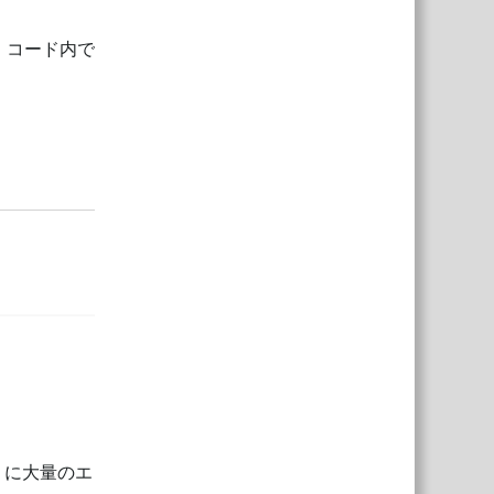
、コード内で
返信
.cs" に大量のエ