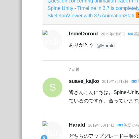
Question concerning animation track in T
Spine Unity - Timeline in 3.7 is completely
SkeletonViewer with 3.5 AnimationState
IndieDoroid
英
2019年8月6日
ありがとう
@Harald
7日
後
suave_kajko
2019年8月13日
S
皆さんこんにちは。Spine-Un
ているのですが、合っていますか
Harald
英語
か
2019年8月14日
どちらのアップグレード手順の基