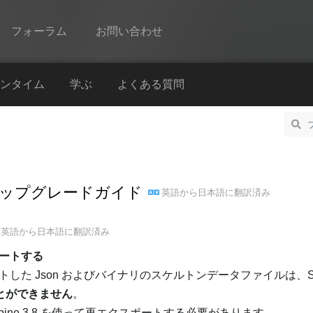
フォーラム
お問い合わせ
Spine
ンタイム
学ぶ
よくある質問
機能
ギャラリー
ランタイム
8 へのアップグレードガイド
英語
から
日本語
に翻訳済み
学ぶ
よくある質問
英語
から
日本語
に翻訳済み
今すぐ試してみる
ートする
スポートした Json およびバイナリのスケルトンデータファイルは、Spin
購入
とができません
。
ine 3.8 を使って再エクスポートする必要があります。