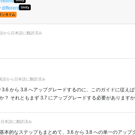
imeline
Unity
 different
Unity
ランタイム
語
から
日本語
に翻訳済み
英語
から
日本語
に翻訳済み
ity 3.6 から 3.8 へアップグレードするのに、このガイドに従
？ それともまず 3.7 にアップグレードする必要があります
ら
日本語
に翻訳済み
本的なステップもまとめて、3.6 から 3.8 への単一のアップ