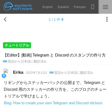
English
Español
Français
Navigation
Esoteric Software
1
/
1
件
Spine
ホーム
機能
ブログ
ギャラリー
チュートリアル
フォーラム
ランタイム
【Editor】[動画] Telegram と Discord のスタンプの作り方
英語
から
日本語
に翻訳済み
学ぶ
お問い合わせ
よくある質問
Erika
英語
から
日本語
に翻訳済み
2022年7月11日
今すぐ試してみる
リギングからステッカーパックの公開まで、Telegram と
Discord 用のステッカーの作り方を、このブログのチュー
購入
トリアルで学びましょう。
Blog: How to create your own Telegram and Discord stickers