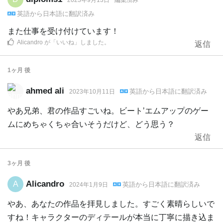
英語
から
日本語
に翻訳済み
また仕事を受け付けています！
Alicandro
が「いいね」しました
。
返信
1ヶ月
後
ahmed ali
英語
から
日本語
に翻訳済み
2023年10月11日
やあ兄弟、君の作品すごいね。ビートʼエムアップのゲー
ムにめちゃくちゃ合いそうだけど、どう思う？
返信
3ヶ月
後
Alicandro
A
英語
から
日本語
に翻訳済み
2024年1月9日
やあ、あなたの作品を拝見しました。すごく素晴らしいで
すね！キャラクターのディテールが本当に丁寧に描き込ま