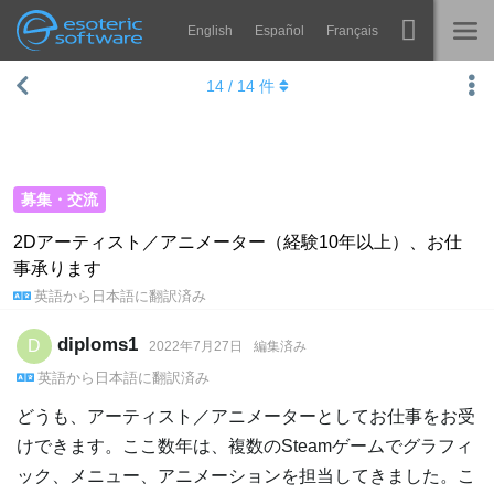
English
Español
Français
Navigation
Esoteric Software
14
/
14
件
Spine
ホーム
機能
ブログ
ギャラリー
募集・交流
フォーラム
ランタイム
2Dアーティスト／アニメーター（経験10年以上）、お仕
事承ります
学ぶ
お問い合わせ
英語
から
日本語
に翻訳済み
よくある質問
diploms1
D
2022年7月27日
編集済み
今すぐ試してみる
英語
から
日本語
に翻訳済み
購入
どうも、アーティスト／アニメーターとしてお仕事をお受
けできます。ここ数年は、複数のSteamゲームでグラフィ
ック、メニュー、アニメーションを担当してきました。こ