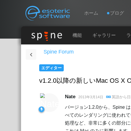
Navigation
Esoteric Software
ホーム
ブログ
ホーム
機能
ギャラリー
ラ
Spine Forum
ブログ
エディター
フォーラム
v1.2.0以降の新しいMac OS 
お問い合わせ
Nate
英語
から
日
2013年3月14日
バージョン1.2.0から、Spin
べてのレンダリングに使われてい
処理など、非常に多くの部分に
これは Mac のみに影響します