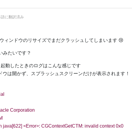
本語
に翻訳済み
ウィンドウのリサイズでまだクラッシュしてしまいます 😢
ないみたいです？
使って起動したときのログはこんな感じです
ウィンドウは開かず、スプラッシュスクリーンだけが表示されます！
ial
racle Corporation
VM
n java[622] <Error>: CGContextGetCTM: invalid context 0x0