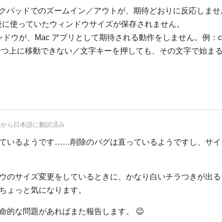
蔵トラックパッドでのズームイン／アウトが、期待どおりに反応しま
、最後に使っていたウィンドウサイズが保存されません。
ウが、Mac アプリとして期待される動作をしません。例：com
を一つ上に移動できない／文字キーを押しても、その文字で始ま
語
から
日本語
に翻訳済み
ているようです……削除のバグは直っているようですし、サイ
ウのサイズ変更をしているときに、かなり白いチラつきが出る
ちょっと気になります。
命的な問題があればまた報告します。 😉