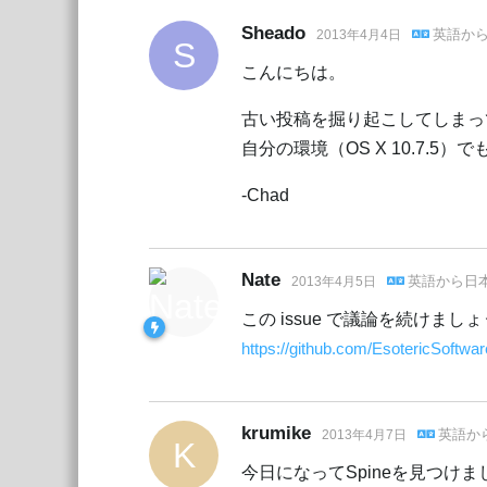
Sheado
英語
か
2013年4月4日
S
こんにちは。
古い投稿を掘り起こしてしまっ
自分の環境（OS X 10.7.
-Chad
Nate
英語
から
日
2013年4月5日
この issue で議論を続けましょ
https://github.com/EsotericSoftwar
krumike
英語
か
2013年4月7日
K
今日になってSpineを見つけま