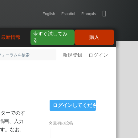
English
Español
Français
今すぐ試してみ
最新情報
購入
る
新規登録
ログイン
ログインしてください
ディターでのす
、描画、入力
最初の投稿
です。なお、