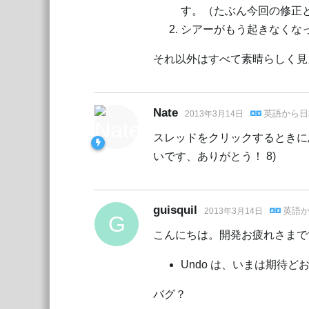
す。（たぶん今回の修正
シアーがもう起きなくな
それ以外はすべて素晴らしく見
Nate
英語
から
日
2013年3月14日
スレッドをクリックするときに息
いです、ありがとう！ 8)
guisquil
英語
2013年3月14日
G
こんにちは。開発お疲れさまで
Undo は、いまは期待
バグ？