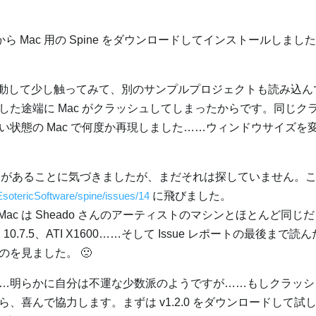
 のサイトから Mac 用の Spine をダウンロードしてインストールしました。
を起動して少し触ってみて、別のサンプルプロジェクトも読み込
した途端に Mac がクラッシュしてしまったからです。同じク
い状態の Mac で何度か再現しました……ウィンドウサイズを
2.0 があることに気づきましたが、まだそれは探していません。
EsotericSoftware/spine/issues/14
に飛びました。
 Mac は Sheado さんのアーティストのマシンとほとんど同じ
S X 10.7.5、ATI X1600……そして Issue レポートの最後まで
を見ました。 🙁
…明らかに自分は不運な少数派のようですが……もしクラッシ
、喜んで協力します。まずは v1.2.0 をダウンロードして試