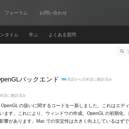
フォーラム
お問い合わせ
Spine
ンタイム
学ぶ
よくある質問
機能
ギャラリー
ランタイム
X OpenGLバックエンド
英語
から
日本語
に翻訳済み
学ぶ
よくある質問
本語
に翻訳済み
今すぐ試してみる
e は OpenGL の扱いに関するコードを一新しました。これはエ
ます。これにより、ウィンドウの作成、OpenGL の初期化
購入
影響があります。Mac での安定性は大きく向上しているはず