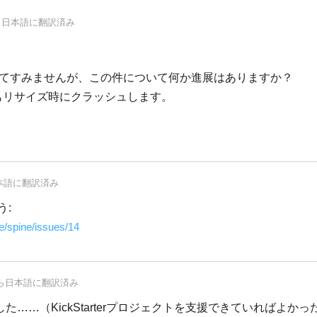
ら
日本語
に翻訳済み
てすみませんが、この件について何か進展はありますか？
5）でもリサイズ時にクラッシュします。
本語
に翻訳済み
う:
e/spine/issues/14
ら
日本語
に翻訳済み
した……（KickStarterプロジェクトを支援できていればよか