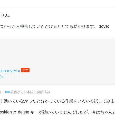
りません。
かったら報告していただけるととても助かります。 :love:
ct on my Mac
バグ
0+
英語
から
日本語
に翻訳済み
4日
く動いていなかったと分かっている作業をいろいろ試してみま
ition と delete キーが効いていませんでしたが、今はちゃ