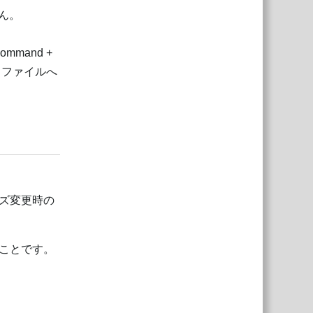
せん。
mand +
るファイルへ
返信
ズ変更時の
ことです。