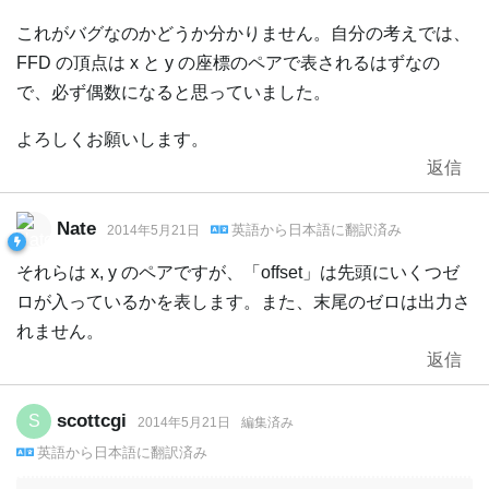
これがバグなのかどうか分かりません。自分の考えでは、
FFD の頂点は x と y の座標のペアで表されるはずなの
で、必ず偶数になると思っていました。
よろしくお願いします。
返信
Nate
英語
から
日本語
に翻訳済み
2014年5月21日
それらは x, y のペアですが、「offset」は先頭にいくつゼ
ロが入っているかを表します。また、末尾のゼロは出力さ
れません。
返信
scottcgi
S
2014年5月21日
編集済み
英語
から
日本語
に翻訳済み