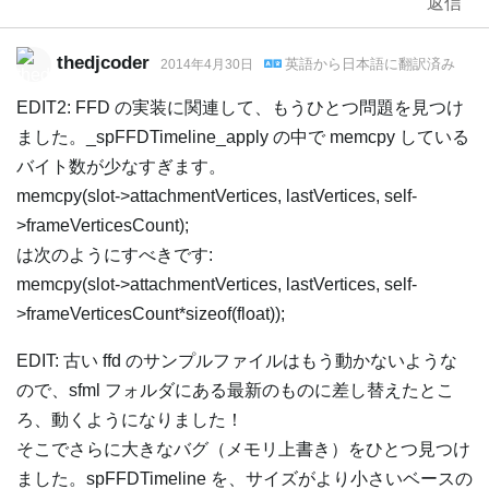
返信
thedjcoder
英語
から
日本語
に翻訳済み
2014年4月30日
EDIT2: FFD の実装に関連して、もうひとつ問題を見つけ
ました。_spFFDTimeline_apply の中で memcpy している
バイト数が少なすぎます。
memcpy(slot->attachmentVertices, lastVertices, self-
>frameVerticesCount);
は次のようにすべきです:
memcpy(slot->attachmentVertices, lastVertices, self-
>frameVerticesCount*sizeof(float));
EDIT: 古い ffd のサンプルファイルはもう動かないような
ので、sfml フォルダにある最新のものに差し替えたとこ
ろ、動くようになりました！
そこでさらに大きなバグ（メモリ上書き）をひとつ見つけ
ました。spFFDTimeline を、サイズがより小さいベースの