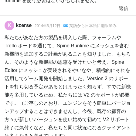
runtime を使う必要はないかもしれません。
返信
kzerse
K
英語
から
日本語
に翻訳済み
2014年5月12日
私たちがあなた方の製品を購入した際、フォーラムや
Trello ボードを通じて、Spine Runtime にメッシュを含む
新機能を追加するご計画があることを知りました。もちろ
ん、そのような新機能の恩恵を受けたいと考え、Spine
Editor にメッシュが実装されるやいなや、積極的にそれを
活用してゲーム開発を開始しました。Version 2 のサポー
トを打ち切る予定があるとはまったく知らず、すでに新機
能を多用しているため、私たちには V2 のサポートが必要
です。（ご存じのとおり、エンジンをそう簡単にバージョ
ンアップすることはできませんし、今後、既存の顧客の
方々が新しいバージョンを使い始めて初めて V2 サポート
終了に気付くなど、私たちと同じ状況になるクライアント
は多くなると考えています）