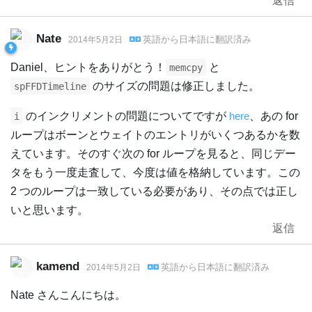
返信
Nate
英語
から
日本語
に翻訳済み
2014年5月2日
Daniel、ヒントをありがとう！
と
memcpy
のサイズの問題は修正しました。
spFFDTimeline
のインクリメントの問題についてですが
here
、あの for
i
ループはボーンとウェイトのエントリがいくつあるかを数
えています。そのすぐ次の for ループを見ると、同じデー
タをもう一度走査して、今度は値を格納しています。この
2 つのループは一致している必要があり、その点では正し
いと思います。
返信
kamend
英語
から
日本語
に翻訳済み
2014年5月2日
Nate さんこんにちは。