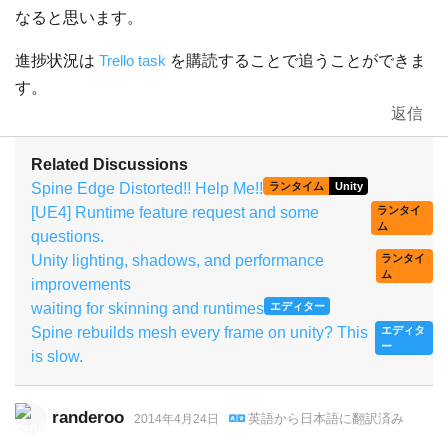
なると思います。
進捗状況は
Trello task
を購読することで追うことができま
す。
返信
Related Discussions
Spine Edge Distorted!! Help Me!!
ランタイム
Unity
[UE4] Runtime feature request and some
ランタイ
ム
questions.
Unity lighting, shadows, and performance
ランタイ
ム
improvements
waiting for skinning and runtimes
エディター
Spine rebuilds mesh every frame on unity? This
エディタ
ー
is slow.
randeroo
英語
から
日本語
に翻訳済み
2014年4月24日