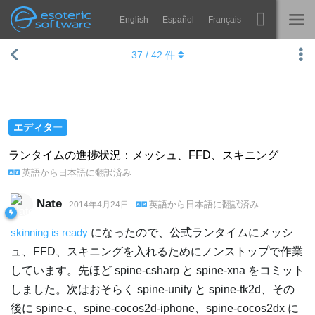
English
Español
Français
Navigation
Esoteric Software
37
/
42
件
Spine
ホーム
機能
ブログ
ギャラリー
エディター
フォーラム
ランタイム
ランタイムの進捗状況：メッシュ、FFD、スキニング
英語
から
日本語
に翻訳済み
学ぶ
お問い合わせ
よくある質問
Nate
英語
から
日本語
に翻訳済み
2014年4月24日
今すぐ試してみる
skinning is ready
になったので、公式ランタイムにメッシ
ュ、FFD、スキニングを入れるためにノンストップで作業
購入
しています。先ほど spine-csharp と spine-xna をコミット
しました。次はおそらく spine-unity と spine-tk2d、その
後に spine-c、spine-cocos2d-iphone、spine-cocos2dx に