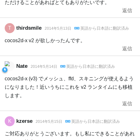
ただけることがあればとてもありがたいです。
返信
thirdsmile
T
英語
から
日本語
に翻訳済み
2014年5月13日
cocos2d-x v2 が欲しかったんです。
返信
Nate
英語
から
日本語
に翻訳済み
2014年5月14日
cocos2d-x (v3) でメッシュ、ffd、スキニングが使えるよう
になりました！近いうちにこれを v2 ランタイムにも移植
します。
返信
kzerse
K
英語
から
日本語
に翻訳済み
2014年5月15日
ご対応ありがとうございます。もし私にできることがあれ