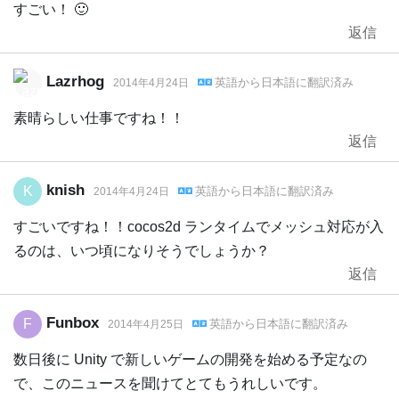
すごい！ 🙂
返信
Lazrhog
英語
から
日本語
に翻訳済み
2014年4月24日
素晴らしい仕事ですね！！
返信
knish
K
英語
から
日本語
に翻訳済み
2014年4月24日
すごいですね！！cocos2d ランタイムでメッシュ対応が入
るのは、いつ頃になりそうでしょうか？
返信
Funbox
F
英語
から
日本語
に翻訳済み
2014年4月25日
数日後に Unity で新しいゲームの開発を始める予定なの
で、このニュースを聞けてとてもうれしいです。