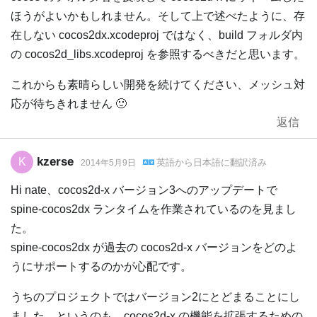
ほうがよいかもしれません。そして上で述べたように、存
在しない cocos2dx.xcodeproj ではなく、build フォルダ内
の cocos2d_libs.xcodeproj を参照するべきだと思います。
これからも素晴らしい開発を続けてください、メッシュ対
応が待ちきれません 🙂
返信
kzerse
K
英語
から
日本語
に翻訳済み
2014年5月9日
Hi nate、cocos2d-x バージョン3へのアップデートで
spine-cocos2dx ランタイムを作業されているのを見まし
た。
spine-cocos2dx が過去の cocos2d-x バージョンをどのよ
うにサポートするのかが心配です。
うちのプロジェクトではバージョン2にとどまることにし
ました。というのも、cocos2d-x の機能を拡張するための