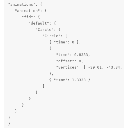
"animations": {

   "animation": {

      "ffd": {

         "default": {

            "Circle": {

               "Circle": [

                  { "time": 0 },

                  {

                     "time": 0.8333,

                     "offset": 8,

                     "vertices": [ -39.01, -43.34, -
                  },

                  { "time": 1.3333 }

               ]

            }

         }

      }

   }

}

}