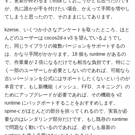
す。更新が終わるまで削除しておこうかとも思ったのです
が、先に誰かが手を付けたい場合、かえって手間を増やし
てしまうと思ったので、そのままにしてあります。
kzerse、いくつか小さなアンケートを取ったところ、ほと
んどのユーザーは cocos2d-x v3 を望んでいるようでし
た。同じライブラリの複数バージョンをサポートするの
は、かなり手間がかかります。18 個も runtime があるの
で、作業量が 2 倍になるだけでも相当な負担です。特にご
く一部のユーザーしか必要としないのであれば、可能なら
古いバージョンを公式にはサポートしたくないというのが
本音です。もし新機能（メッシュ、FFD、スキニング）の
ためにアップグレードが必要であれば、その機能を v2
runtime にバックポートすることをおすすめします。
spine-c がほとんどの部分を担ってくれるので、実装が必
要なのはレンダリング部分だけです。もし既存の runtime
で問題なく動いているのであれば、必ずしも最新の