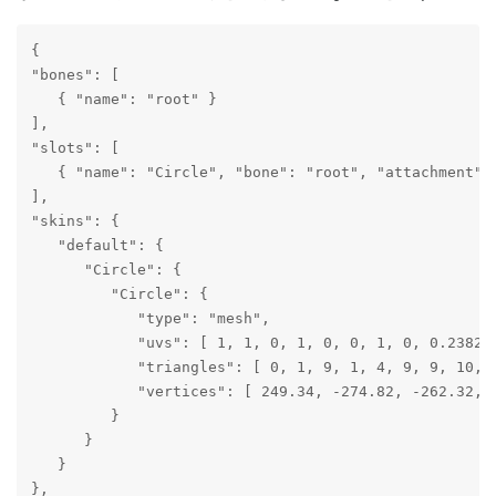
{

"bones": [

   { "name": "root" }

],

"slots": [

   { "name": "Circle", "bone": "root", "attachment": 
],

"skins": {

   "default": {

      "Circle": {

         "Circle": {

            "type": "mesh",

            "uvs": [ 1, 1, 0, 1, 0, 0, 1, 0, 0.23828
            "triangles": [ 0, 1, 9, 1, 4, 9, 9, 10, 
            "vertices": [ 249.34, -274.82, -262.32, 
         }

      }

   }

},
