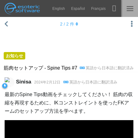
English
Español
Français
Navigation
Esoteric Software
2
/
2
件
Spine
ホーム
機能
ブログ
ギャラリー
お知らせ
フォーラム
ランタイム
筋肉セットアップ - Spine Tips #7
英語
から
日本語
に翻訳済み
学ぶ
お問い合わせ
Sinisa
英語
から
日本語
に翻訳済み
2024年2月12日
よくある質問
最新のSpine Tips動画をチェックしてください！ 筋肉の収
今すぐ試してみる
縮を再現するために、IKコンストレイントを使ったFKア
ームのセットアップ方法を学べます。
購入