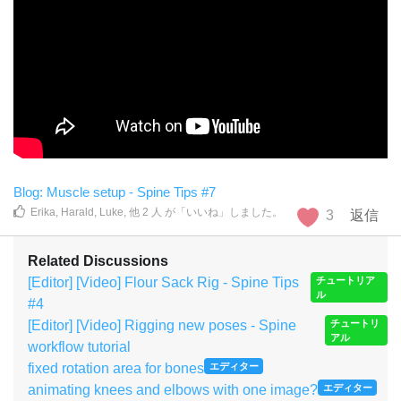
Blog: Muscle setup - Spine Tips #7
Erika
,
Harald
,
Luke
,
他
2
人
が「いいね」しました
。
3
返信
Related Discussions
[Editor] [Video] Flour Sack Rig - Spine Tips
チュートリア
ル
#4
[Editor] [Video] Rigging new poses - Spine
チュートリ
アル
workflow tutorial
fixed rotation area for bones
エディター
animating knees and elbows with one image?
エディター