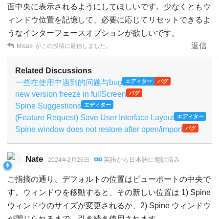
面中央に表示されるようにしてほしいです。少なくともウ
ィンドウ位置を記憶して、必要に応じてリセットできるよ
うなインターフェースオプションが欲しいです。
返信
Misaki
がこの投稿に返信しました。
Related Discussions
一些在使用中遇到的问题与bug
エディター
バグ
new version freeze in fullScreen
バグ
Spine Suggestions
エディター
(Feature Request) Save User Interface Layout
エディター
Spine window does not restore after open/import
バグ
Nate
英語
から
日本語
に翻訳済み
2024年2月26日
ご指摘の通り、デフォルトの位置はビューポートの中央で
す。ウィンドウを移動すると、その新しい位置は 1) Spine
ウィンドウのサイズが変更されるか、2) Spine ウィンドウ
が閉じられるまで、引き続き使用されます。