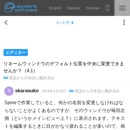
English
Español
Français
Navigation
Esoteric Software
6
/
6
件
Spine
ホーム
機能
ブログ
ギャラリー
エディター
フォーラム
ランタイム
リネームウィンドウのデフォルト位置を中央に変更できま
せんか？（4.1）
学ぶ
お問い合わせ
英語
から
日本語
に翻訳済み
よくある質問
skarasuko
S
英語
から
日本語
に翻訳済み
2024年2月26日
今すぐ試してみる
Spineで作業していると、何かの名前を変更しなければな
購入
らないことがよくあるのですが、そのウィンドウが毎回左
側（というかメインビュー上？）に表示されます。テキス
トを編集するときに目がかなり疲れることが多いので、画