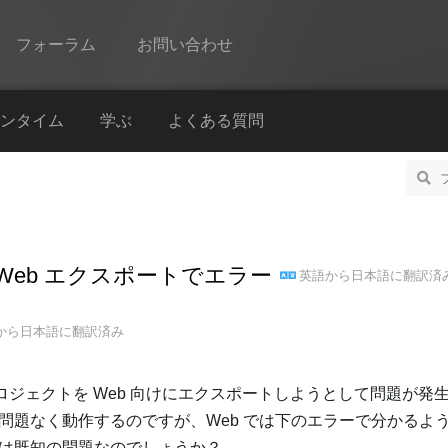
フォーラム
お問い合わせ
Spine
ンタイム
学ぶ
よくある質問
機能
ギャラリー
ランタイム
イムの Web エクスポートでエラー
英語
から
日本語
に翻訳済
学ぶ
よくある質問
から
日本語
に翻訳済み
今すぐ試してみる
 を使ったプロジェクトを Web 向けにエクスポートしようとして問題が
購入
問題なく動作するのですが、Web では下のエラーで分かるよ
は既知の問題なのでしょうか？