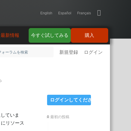
English
Español
Français
最新情報
今すぐ試してみる
購入
新規登録
ログイン
み
ログインしてください
発生していま
最初の投稿
うにリソース