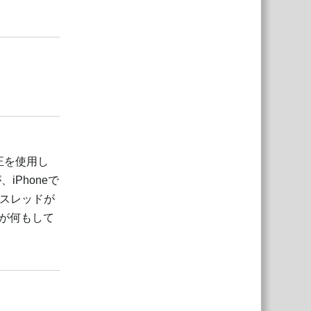
返信
返信
正を使用し
iPhoneで
、スレッドが
が何もして
返信