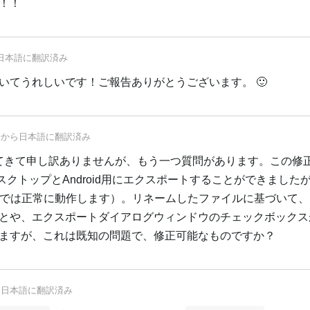
！！
日本語
に翻訳済み
いてうれしいです！ご報告ありがとうございます。 🙂
語
から
日本語
に翻訳済み
てきて申し訳ありませんが、もう一つ質問があります。この修
デスクトップとAndroid用にエクスポートすることができましたが、
adでは正常に動作します）。リネームしたファイルに基づいて
とや、エクスポートダイアログウィンドウのチェックボックス
ますが、これは既知の問題で、修正可能なものですか？
ら
日本語
に翻訳済み