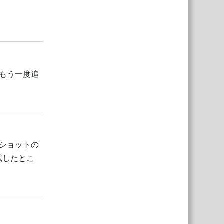
返信
、もう一度追
返信
ショットの
試したとこ
返信