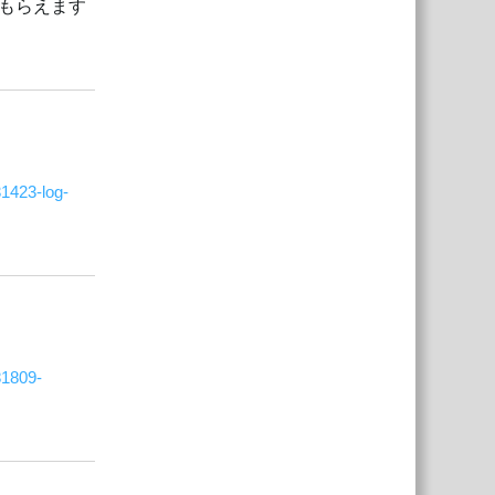
もらえます
返信
31423-log-
返信
81809-
返信