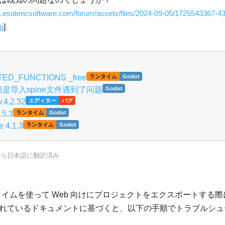
en.esotericsoftware.com/forum/assets/files/2024-09-05/1725543367-4
g
]
RTED_FUNCTIONS _free
ランタイム
Godot
2，但是导入spine文件遇到了问题
Godot
v.4.2.32
エディター
バグ
.5.3
ランタイム
Godot
e 4.1.3
ランタイム
Godot
から
日本語
に翻訳済み
godot ランタイムを使って Web 向けにプロジェクトをエクスポートす
れているドキュメントに基づくと、以下の手順でトラブルシュ