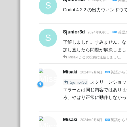
2024年9月6日
S
Godot 4.2.2 の出力ウ
Sjunior3d
英語
2024年9月6日
S
了解しました。すみません。なぜか
加し直したら問題が解決しました
Misaki
がこの投稿に返信しました。
Misaki
英語
から
2024年9月6日
スクリーンショッ
Sjunior3d
エラーとは同じ内容ではありませ
ろ、やはり正常に動作しなかっ
Misaki
英語
から
2024年9月6日