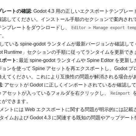
プレートの確認
: Godot 4.3 用の正しいエクスポートテンプレ
確認してください。インストール手順のセクションで案内され
テンプレートをダウンロードし、
Editor > Manage export tem
す。
用している spine-godot ランタイムが最新バージョンか確認し
ine-godot Runtime」セクションの手順に従ってランタイムを更新で
クスポート
: 最近 spine-godot ランタイムや Spine Editor を
r バージョンを使って Spine アセットを再エクスポートし、Godot 
換えてください。これにより互換性の問題が解消される場合が
認
: アセットが Godot に正しくインポートされているか確認し
Spine アセットが入っているフォルダを右クリックし、
Reimport
とができます。
ュメントには Web エクスポートに関する問題が明示的には記載
t ランタイムおよび Godot 4.3 に関連する既知の問題やアップデ
。