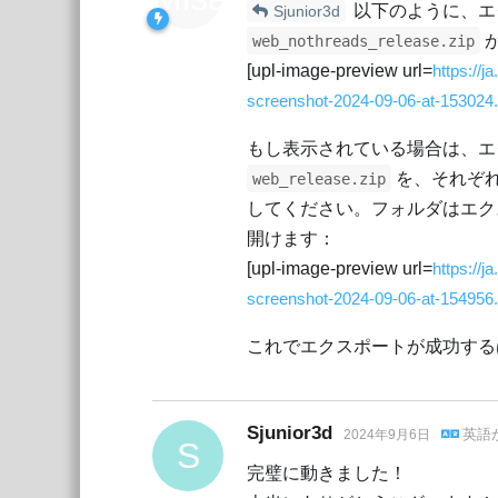
以下のように、エ
Sjunior3d
web_nothreads_release.zip
[upl-image-preview url=
https://
screenshot-2024-09-06-at-153024
もし表示されている場合は、エ
を、それぞ
web_release.zip
してください。フォルダはエク
開けます：
[upl-image-preview url=
https://
screenshot-2024-09-06-at-154956
これでエクスポートが成功する
Sjunior3d
英語
2024年9月6日
S
完璧に動きました！