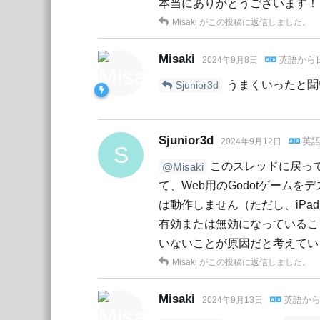
本当にありがとうございます！
Misaki
がこの投稿に返信しました。
Misaki
英語
から
2024年9月8日
うまくいったと聞
Sjunior3d
Sjunior3d
英
2024年9月12日
S
このスレッドに戻っ
@Misaki
て、Web用のGodotゲームを
は動作しません（ただし、iP
有効または無効になっているこ
いないことが原因だと考えてい
Misaki
がこの投稿に返信しました。
Misaki
英語
か
2024年9月13日