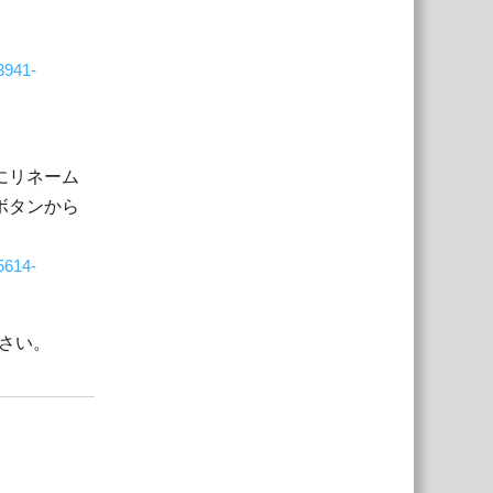
3941-
にリネーム
ボタンから
5614-
さい。
返信