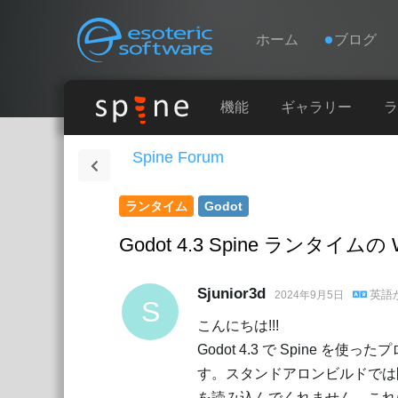
Navigation
Esoteric Software
ホーム
ブログ
ホーム
機能
ギャラリー
ラ
Spine Forum
ブログ
ランタイム
Godot
フォーラム
Godot 4.3 Spine ランタ
お問い合わせ
Sjunior3d
英語
2024年9月5日
S
こんにちは!!!
Godot 4.3 で Spine
す。スタンドアロンビルドでは
を読み込んでくれません。これ