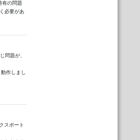
 特有の問題
く必要があ
返信
同じ問題が、
なく動作しまし
返信
エクスポート