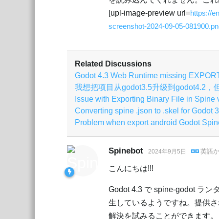
[upl-image-preview url=
https://
screenshot-2024-09-05-081900.pn
Related Discussions
Godot 4.3 Web Runtime missing EXPO
我想把项目从godot3.5升级到godot4.
Issue with Exporting Binary File in Spine 
Converting spine .json to .skel for Godot 3
Problem when export android Godot Spin
Spinebot
英語
2024年9月5日
こんにちは!!!
Godot 4.3 で spine-
生しているようですね。提供さ
解決を試みることができます。