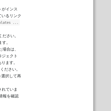
ートがインス
ているリンク
plates ...
てください。
きます。
更新した場合は、
プロジェクト
あります。
てください。
を選択して再
されていま
ート情報を確認