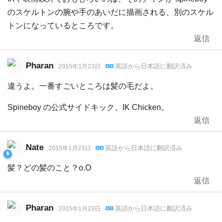
のスケルトンの腕や手のあいだに描画される、別のスケル
トンになっているところです。
返信
Pharan
英語
から
日本語
に翻訳済み
2015年1月23日
違うよ。一番すごいところは髪の毛だよ。
Spineboy の公式サイドキック、IK Chicken。
返信
Nate
英語
から
日本語
に翻訳済み
2015年1月23日
髪？どの髪のこと？o.O
返信
Pharan
英語
から
日本語
に翻訳済み
2015年1月23日