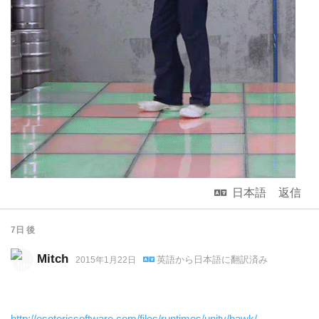
日本語
返信
7日
後
Mitch
英語
から
日本語
に翻訳済み
2015年1月22日
http://esotericsoftware.com/files/runtimes/unity/bawk/