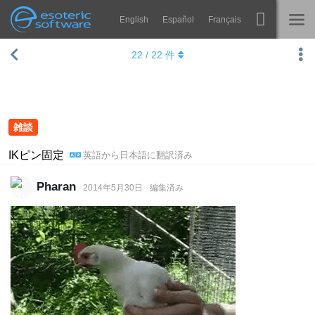
English
Español
Français
Navigation
Esoteric Software
22
/
22
件
Spine
ホーム
機能
ブログ
ギャラリー
雑談
フォーラム
ランタイム
IKピン固定
英語
から
日本語
に翻訳済み
学ぶ
お問い合わせ
Pharan
2014年5月30日
編集済み
よくある質問
今すぐ試してみる
購入