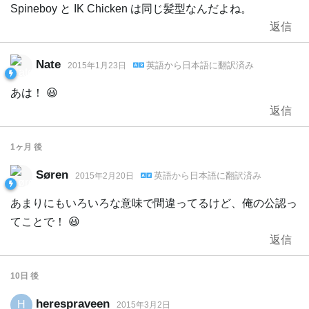
Spineboy と IK Chicken は同じ髪型なんだよね。
返信
Nate
英語
から
日本語
に翻訳済み
2015年1月23日
あは！ 😃
返信
1ヶ月
後
Søren
英語
から
日本語
に翻訳済み
2015年2月20日
あまりにもいろいろな意味で間違ってるけど、俺の公認っ
てことで！ 😃
返信
10日
後
herespraveen
H
2015年3月2日