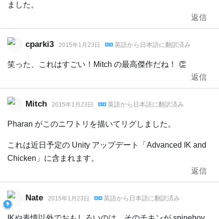
ました。
返信
cparki3
英語
から
日本語
に翻訳済み
2015年1月23日
笑った、これはすごい！Mitch の最高傑作だね！ 👏
返信
Mitch
英語
から
日本語
に翻訳済み
2015年1月23日
Pharan がこのニワトリを描いてリグしました。
これは近日予定の Unity アップデート「Advanced IK and
Chicken」に含まれます。
返信
Nate
英語
から
日本語
に翻訳済み
2015年1月23日
IKや表情以外でおもしろいのは、そのチキンが spineboy