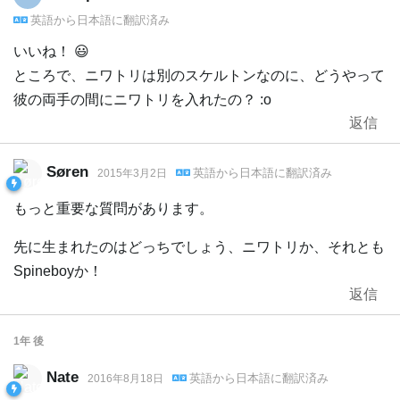
英語
から
日本語
に翻訳済み
いいね！ 😃
ところで、ニワトリは別のスケルトンなのに、どうやって
彼の両手の間にニワトリを入れたの？ :o
返信
Søren
英語
から
日本語
に翻訳済み
2015年3月2日
もっと重要な質問があります。
先に生まれたのはどっちでしょう、ニワトリか、それとも
Spineboyか！
返信
1年
後
Nate
英語
から
日本語
に翻訳済み
2016年8月18日