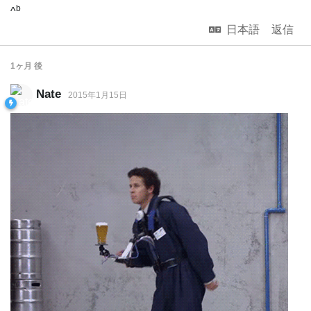
b
^
日本語
返信
1ヶ月
後
Nate
2015年1月15日