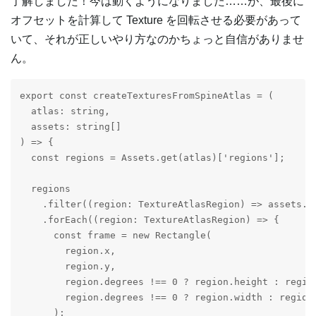
了解しました！今は動くようになりました……が、最後に
オフセットを計算して Texture を回転させる必要があって
いて、それが正しいやり方なのかちょっと自信がありませ
ん。
export const createTexturesFromSpineAtlas = (

  atlas: string,

  assets: string[]

) => {

  const regions = Assets.get(atlas)['regions'];

  regions

    .filter((region: TextureAtlasRegion) => assets.in
    .forEach((region: TextureAtlasRegion) => {

      const frame = new Rectangle(

        region.x,

        region.y,

        region.degrees !== 0 ? region.height : region
        region.degrees !== 0 ? region.width : region.
      );
