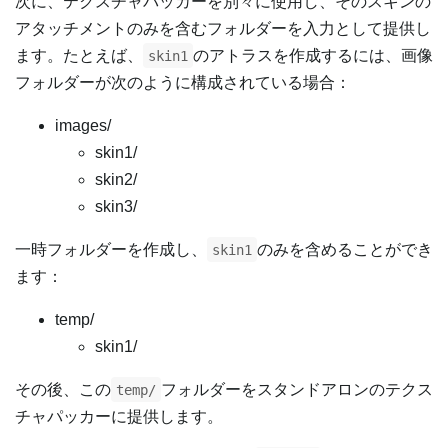
次に、テクスチャパッカーを別々に使用し、そのスキンの
アタッチメントのみを含むフォルダーを入力として提供し
ます。たとえば、
のアトラスを作成するには、画像
skin1
フォルダーが次のように構成されている場合：
images/
skin1/
skin2/
skin3/
一時フォルダーを作成し、
のみを含めることができ
skin1
ます：
temp/
skin1/
その後、この
フォルダーをスタンドアロンのテクス
temp/
チャパッカーに提供します。