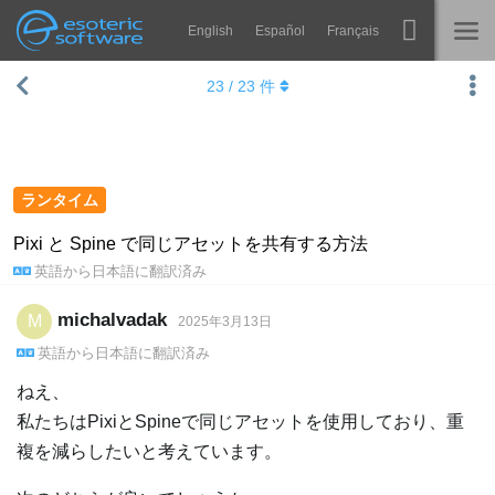
English
Español
Français
Navigation
Esoteric Software
23
/
23
件
Spine
ホーム
機能
ブログ
ギャラリー
ランタイム
フォーラム
ランタイム
Pixi と Spine で同じアセットを共有する方法
英語
から
日本語
に翻訳済み
学ぶ
お問い合わせ
よくある質問
michalvadak
M
2025年3月13日
英語
から
日本語
に翻訳済み
今すぐ試してみる
ねえ、
購入
私たちはPixiとSpineで同じアセットを使用しており、重
複を減らしたいと考えています。