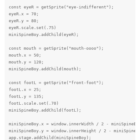
const eyeR = getSprite("eye-indifferent");

eyeR.x = 70;

eyeR.y = 80;

eyeR.scale.set(.75)

miniSpineBoy.addChild(eyeR);

const mouth = getSprite("mouth-oooo");

mouth.x = 50;

mouth.y = 120;

miniSpineBoy.addChild(mouth);

const footL = getSprite("front-foot");

footL.x = 25;

footL.y = 135;

footL.scale.set(.70)

miniSpineBoy.addChild(footL);

miniSpineBoy.x = window.innerWidth / 2 - miniSpineBoy
miniSpineBoy.y = window.innerHeight / 2 - miniSpineBo
app.stage.addChild(miniSpineBoy);