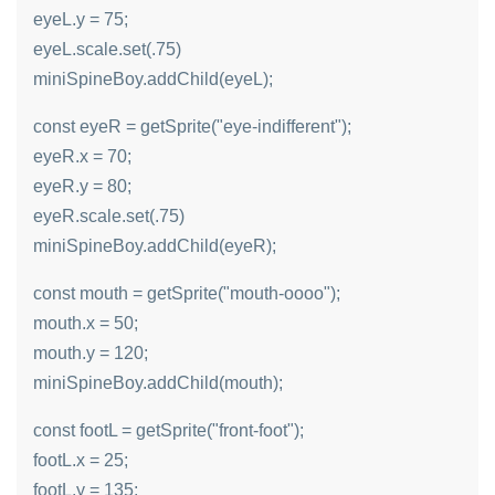
eyeL.y = 75;
eyeL.scale.set(.75)
miniSpineBoy.addChild(eyeL);
const eyeR = getSprite("eye-indifferent");
eyeR.x = 70;
eyeR.y = 80;
eyeR.scale.set(.75)
miniSpineBoy.addChild(eyeR);
const mouth = getSprite("mouth-oooo");
mouth.x = 50;
mouth.y = 120;
miniSpineBoy.addChild(mouth);
const footL = getSprite("front-foot");
footL.x = 25;
footL.y = 135;