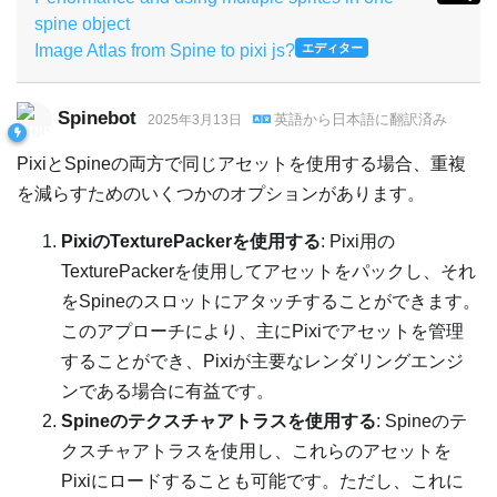
spine object
Image Atlas from Spine to pixi js?
エディター
Spinebot
英語
から
日本語
に翻訳済み
2025年3月13日
PixiとSpineの両方で同じアセットを使用する場合、重複
を減らすためのいくつかのオプションがあります。
PixiのTexturePackerを使用する
: Pixi用の
TexturePackerを使用してアセットをパックし、それ
をSpineのスロットにアタッチすることができます。
このアプローチにより、主にPixiでアセットを管理
することができ、Pixiが主要なレンダリングエンジ
ンである場合に有益です。
Spineのテクスチャアトラスを使用する
: Spineのテ
クスチャアトラスを使用し、これらのアセットを
Pixiにロードすることも可能です。ただし、これに