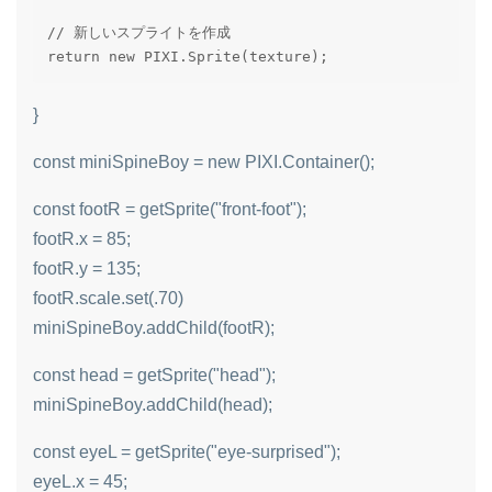
// 新しいスプライトを作成

return new PIXI.Sprite(texture);
}
const miniSpineBoy = new PIXI.Container();
const footR = getSprite("front-foot");
footR.x = 85;
footR.y = 135;
footR.scale.set(.70)
miniSpineBoy.addChild(footR);
const head = getSprite("head");
miniSpineBoy.addChild(head);
const eyeL = getSprite("eye-surprised");
eyeL.x = 45;