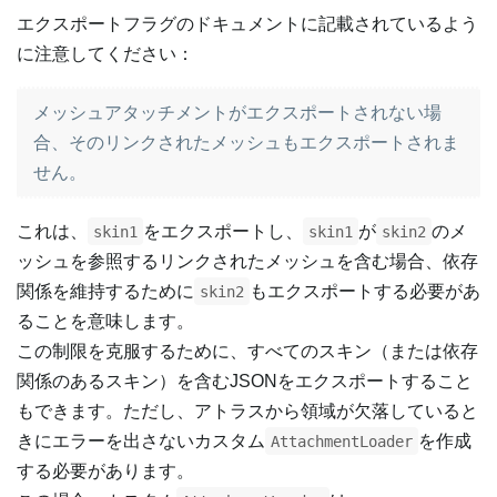
エクスポートフラグのドキュメントに記載されているよう
に注意してください：
メッシュアタッチメントがエクスポートされない場
合、そのリンクされたメッシュもエクスポートされま
せん。
これは、
をエクスポートし、
が
のメ
skin1
skin1
skin2
ッシュを参照するリンクされたメッシュを含む場合、依存
関係を維持するために
もエクスポートする必要があ
skin2
ることを意味します。
この制限を克服するために、すべてのスキン（または依存
関係のあるスキン）を含むJSONをエクスポートすること
もできます。ただし、アトラスから領域が欠落していると
きにエラーを出さないカスタム
を作成
AttachmentLoader
する必要があります。