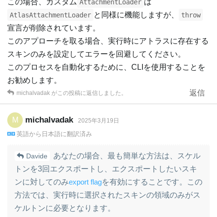
この場合、カスタム
は
AttachmentLoader
と同様に機能しますが、
AtlasAttachmentLoader
throw
宣言が削除されています。
このアプローチを取る場合、実行時にアトラスに存在する
スキンのみを設定してエラーを回避してください。
このプロセスを自動化するために、CLIを使用することを
お勧めします。
返信
michalvadak
がこの投稿に返信しました。
michalvadak
M
2025年3月19日
英語
から
日本語
に翻訳済み
あなたの場合、最も簡単な方法は、スケル
Davide
トンを3回エクスポートし、エクスポートしたいスキ
ンに対してのみ
export flag
を有効にすることです。この
方法では、実行時に選択されたスキンの領域のみがス
ケルトンに必要となります。