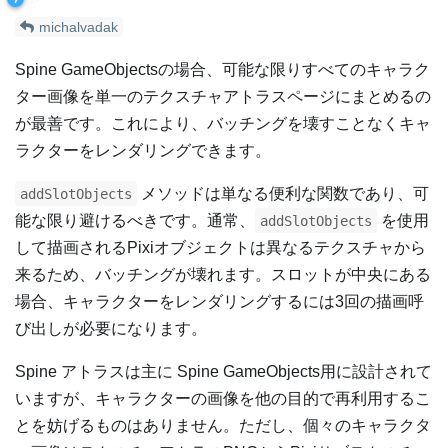
michalvadak
Spine GameObjectsの場合、可能な限りすべてのキャラク
ター画像を単一のテクスチャアトラスページにまとめるの
が最善です。これにより、バッチングを壊すことなくキャ
ラクターをレンダリングできます。
メソッドは単なる便利な関数であり、可
addSlotObjects
能な限り避けるべきです。通常、
を使用
addSlotObjects
して描画されるPixiオブジェクトは異なるテクスチャから
来るため、バッチングが壊れます。スロットが中央にある
場合、キャラクターをレンダリングするには3回の描画呼
び出しが必要になります。
Spine アトラスは主に Spine GameObjects用に設計されて
いますが、キャラクターの画像を他の目的で再利用するこ
とを妨げるものはありません。ただし、個々のキャラクタ