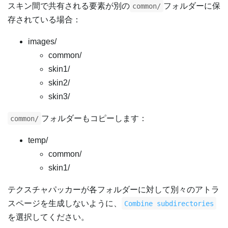
スキン間で共有される要素が別の
フォルダーに保
common/
存されている場合：
images/
common/
skin1/
skin2/
skin3/
フォルダーもコピーします：
common/
temp/
common/
skin1/
テクスチャパッカーが各フォルダーに対して別々のアトラ
スページを生成しないように、
Combine subdirectories
を選択してください。