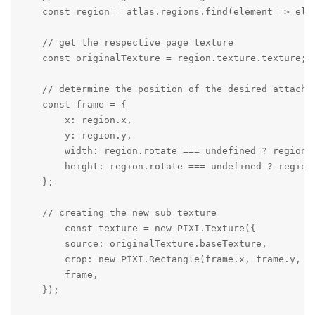
    const region = atlas.regions.find(element => elem
    // get the respective page texture

    const originalTexture = region.texture.texture;

    // determine the position of the desired attachme
    const frame = {

        x: region.x,

        y: region.y,

        width: region.rotate === undefined ? region.w
        height: region.rotate === undefined ? region.
    };

    // creating the new sub texture

        const texture = new PIXI.Texture({

        source: originalTexture.baseTexture,

        crop: new PIXI.Rectangle(frame.x, frame.y, fr
        frame,

    });
