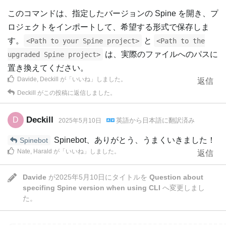
このコマンドは、指定したバージョンの Spine を開き、プ
ロジェクトをインポートして、希望する形式で保存しま
す。
と
<Path to your Spine project>
<Path to the
は、実際のファイルへのパスに
upgraded Spine project>
置き換えてください。
Davide
,
Deckill
が「いいね」しました
。
返信
Deckill
がこの投稿に返信しました。
Deckill
D
英語
から
日本語
に翻訳済み
2025年5月10日
Spinebot、ありがとう、うまくいきました！
Spinebot
Nate
,
Harald
が「いいね」しました
。
返信
Davide
が
2025年5月10日
にタイトルを
Question about
specifing Spine version when using CLI
へ変更しまし
た。