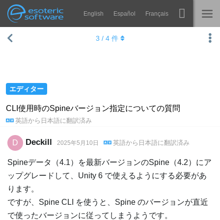
English
Español
Français
Navigation
Esoteric Software
3
/
4
件
Spine
ホーム
機能
ブログ
ギャラリー
エディター
フォーラム
ランタイム
CLI使用時のSpineバージョン指定についての質問
英語
から
日本語
に翻訳済み
学ぶ
お問い合わせ
よくある質問
Deckill
D
英語
から
日本語
に翻訳済み
2025年5月10日
今すぐ試してみる
Spineデータ（4.1）を最新バージョンのSpine（4.2）にア
ップグレードして、Unity 6 で使えるようにする必要があ
購入
ります。
ですが、Spine CLI を使うと、Spine のバージョンが直近
で使ったバージョンに従ってしまうようです。