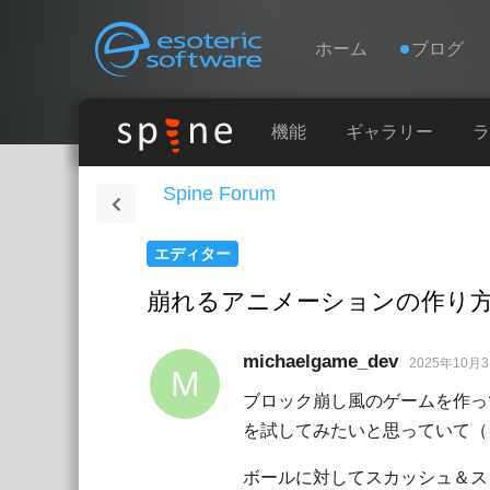
Navigation
Esoteric Software
ホーム
ブログ
ホーム
機能
ギャラリー
ラ
Spine Forum
ブログ
エディター
フォーラム
崩れるアニメーションの作り
お問い合わせ
michaelgame_dev
2025年10月
M
ブロック崩し風のゲームを作っ
を試してみたいと思っていて（
ボールに対してスカッシュ＆ス