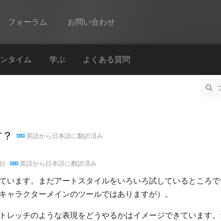
フォーラム
お問い合わせ
Spine
ンタイム
学ぶ
よくある質問
機能
ギャラリー
ランタイム
方？
英語
から
日本語
に翻訳済み
学ぶ
よくある質問
英語
から
日本語
に翻訳済み
3日
今すぐ試してみる
ています。まだアートスタイルをいろいろ試しているところです。
キャラクターメインのツールではありますが）。
購入
トレッチのような表現をどうやるかはイメージできています。