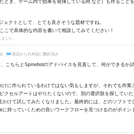
たとき、ゲーム内で効果を発揮している間 など）も作ること
プロジェクトとして、とても良さそうな題材ですね。
ここで具体的な内容を書いて相談してみてください！
しました。
英語
から
日本語
に翻訳済み
3日
こちらとSpinebotのアドバイスを見直して、何ができるか
用途向けに作られているわけではない気もしますが、それでも作業
ピクセルアートはやりたくないので、別の選択肢を探していた
人を見かけて試してみたくなりました。最終的には、どのソフトで
ineに持っていくための良いワークフローを見つけるのがポイン