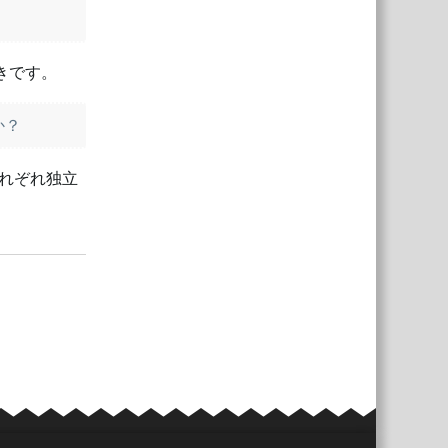
きです。
か？
れぞれ独立
返信