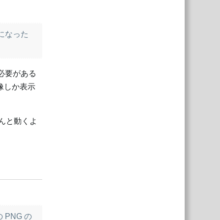
になった
必要がある
像しか表示
ゃんと動くよ
返信
PNG の