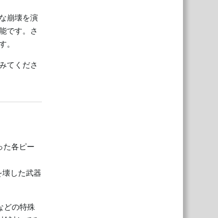
な崩壊を演
能です。さ
す。
みてくださ
返信
った各ピー
を壊した武器
プなどの特殊