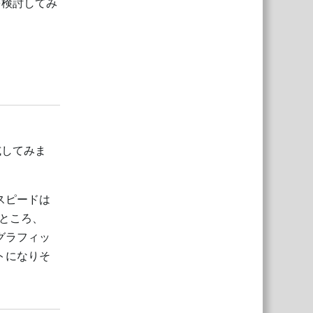
を検討してみ
返信
試してみま
スピードは
ところ、
グラフィッ
トになりそ
返信