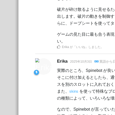
破片が砕け散るように見せるた
出します。破片の動きを制御す
らに、ドープシートを使ってタ
ゲームの見た目に最も合う表現
い。
Erika
が「いいね」しました
。
Erika
英語
から
2025年10月3日
実際のところ、Spinebot 
そこに付け加えるとしたら、通
スを別のスロットに入れておく
また、
skins
を使って特殊なブ
の種類によって、いろいろな壊
なので、Spinebot が言っ