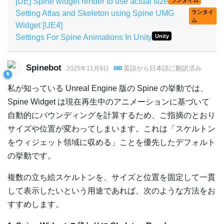
[UE] Spine widget render to use actual size
ランタイム
Setting Atlas and Skeleton using Spine UMG
ランタイ
ム
Widget [UE4]
Settings For Spine Animations In Unity
Unity
Spinebot
英語
から
日本語
に翻訳済み
2025年11月9日
私が知っている Unreal Engine 版の Spine の挙動では、
Spine Widget は現在再生中のアニメーションに基づいて
自動的にバウンディングを計算するため、ご指摘のとおり
サイズや位置が変わってしまいます。これは「スケルトン
をウィジェット領域に収める」ことを優先したデフォルト
の挙動です。
複数の立ち絵スケルトンを、サイズと位置を固定して一貫
して表示したいという用途であれば、次のような方法をお
すすめします。