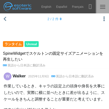
English
Español
Français
Navigation
Esoteric Software
2
/
2
件
Spine
ホーム
機能
ブログ
ギャラリー
ランタイム
Unreal
フォーラム
ランタイム
SpineWidgetでスケルトンの固定サイズアニメーションを
再生したい
学ぶ
お問い合わせ
英語
から
日本語
に翻訳済み
よくある質問
Walker
W
英語
から
日本語
に翻訳済み
2025年11月9日
今すぐ試してみる
作業しているとき、キャラの設定上の頭身や身長を大事に
購入
したいので、実際に横に並べたときに差が出るように、ス
ケールをきちんと調整することが重要だと考えています。