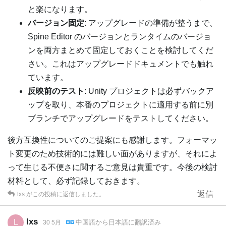
と楽になります。
バージョン固定
: アップグレードの準備が整うまで、
Spine Editor のバージョンとランタイムのバージョ
ンを両方まとめて固定しておくことを検討してくだ
さい。これはアップグレードドキュメントでも触れ
ています。
反映前のテスト
: Unity プロジェクトは必ずバックア
ップを取り、本番のプロジェクトに適用する前に別
ブランチでアップグレードをテストしてください。
後方互換性についてのご提案にも感謝します。フォーマッ
ト変更のため技術的には難しい面がありますが、それによ
って生じる不便さに関するご意見は貴重です。今後の検討
材料として、必ず記録しておきます。
返信
lxs
がこの投稿に返信しました。
lxs
L
中国語
から
日本語
に翻訳済み
30 5月