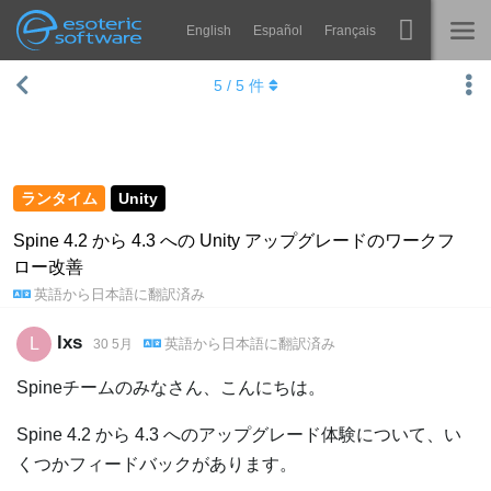
English
Español
Français
Navigation
Esoteric Software
5
/
5
件
Spine
ホーム
機能
ブログ
ギャラリー
ランタイム
Unity
フォーラム
ランタイム
Spine 4.2 から 4.3 への Unity アップグレードのワークフ
ロー改善
学ぶ
お問い合わせ
英語
から
日本語
に翻訳済み
よくある質問
lxs
L
英語
から
日本語
に翻訳済み
30 5月
今すぐ試してみる
Spineチームのみなさん、こんにちは。
購入
Spine 4.2 から 4.3 へのアップグレード体験について、い
くつかフィードバックがあります。