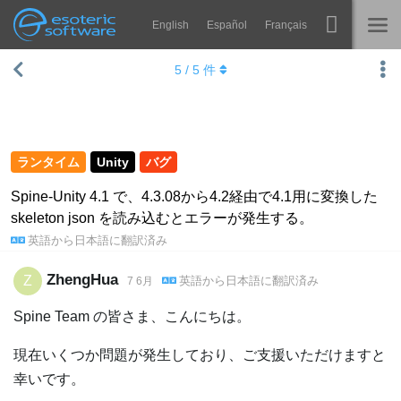
English
Español
Français
Navigation
Esoteric Software
5
/
5
件
Spine
ホーム
機能
ブログ
ギャラリー
ランタイム
Unity
バグ
フォーラム
ランタイム
Spine-Unity 4.1 で、4.3.08から4.2経由で4.1用に変換した
skeleton json を読み込むとエラーが発生する。
学ぶ
お問い合わせ
英語
から
日本語
に翻訳済み
よくある質問
ZhengHua
Z
英語
から
日本語
に翻訳済み
7 6月
今すぐ試してみる
Spine Team の皆さま、こんにちは。
購入
現在いくつか問題が発生しており、ご支援いただけますと
幸いです。