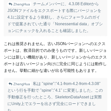
チームメンバーに、4.3.08 Editorから
ZhengHua
JSONファイルをエクスポートする際にバージョンを
4.1に設定するよう依頼し、さらにフォーラムのガイ
ドで提案されていた通り「Nonessential data」オプシ
ョンにチェックを入れることも確認しました。
これは推奨されません。古いJSONバージョンへのエクス
ポートは、救済目的でのみ使うものです。新しいバージョ
ンには新しい機能があり、新しいバージョンからのエクス
ポートは古いバージョン向けに完全に同じようには動作し
ません。挙動に細かな違いが出る可能性もあります。
私は "spine":"4.1-from-4.2-from-4.3.08"
ZhengHua
という行を手動で "spine":"4.1" に変更しました。この
手動修正を行ったところ、SkeletonDataAsset は実際
にUnity上でエラーを出さず完全にロードできまし
た。