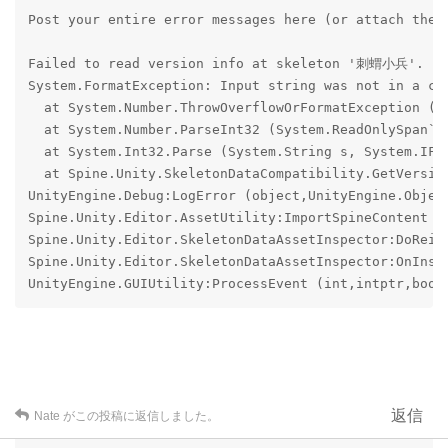
Post your entire error messages here (or attach them)
Failed to read version info at skeleton '刺蝟小兵'. It 
System.FormatException: Input string was not in a cor
  at System.Number.ThrowOverflowOrFormatException (S
  at System.Number.ParseInt32 (System.ReadOnlySpan`1
  at System.Int32.Parse (System.String s, System.IFo
  at Spine.Unity.SkeletonDataCompatibility.GetVersio
UnityEngine.Debug:LogError (object,UnityEngine.Object
Spine.Unity.Editor.AssetUtility:ImportSpineContent (
Spine.Unity.Editor.SkeletonDataAssetInspector:DoReim
Spine.Unity.Editor.SkeletonDataAssetInspector:OnInsp
UnityEngine.GUIUtility:ProcessEvent (int,intptr,bool
返信
Nate
がこの投稿に返信しました。