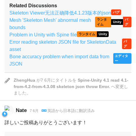
Related Discussions
Skeleton Viewer无法正确降低4.1.23版本的json
バグ
Mesh 'Skeleton Mesh' abnormal mesh
ランタ
バ
Unity
イム
グ
bounds
Problem in Unity with Spine file
ランタイム
Unity
Error reading skeleton JSON file for SkeletonData
バ
グ
asset
Bone accuracy problem when import data from
エディタ
ー
JSON
ZhengHua
が
7 6月
にタイトルを
Spine-Unity 4.1 read 4.1-
from-4.2-from-4.3.08 skeleton json throw Error.
へ変更し
ました。
Nate
英語
から
日本語
に翻訳済み
7 6月
詳しいご投稿ありがとうございます！