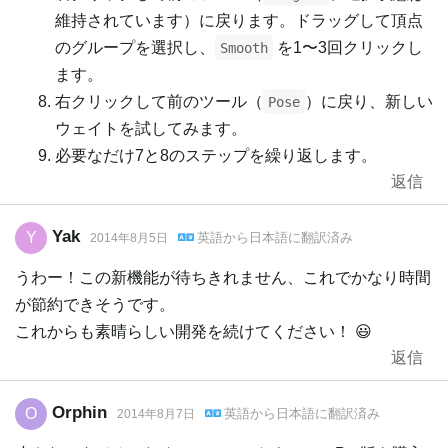
維持されています）に戻ります。ドラッグして頂点
のグループを選択し、
を1〜3回クリックし
Smooth
ます。
右クリックして前のツール（
）に戻り、新しい
Pose
ウェイトを試してみます。
必要なだけ7と8のステップを繰り返します。
返信
Yak
Y
英語
から
日本語
に翻訳済み
2014年8月5日
うわー！この新機能が待ちきれません、これでかなり時間
が節約できそうです。
これからも素晴らしい開発を続けてください！ 😃
返信
Orphin
O
英語
から
日本語
に翻訳済み
2014年8月7日