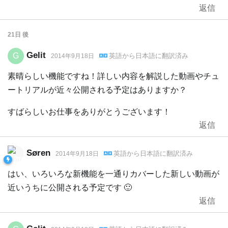
返信
21日
後
Gelit
G
英語
から
日本語
に翻訳済み
2014年9月18日
素晴らしい機能ですね！詳しい内容を解説した動画やチュ
ートリアルが近々公開される予定はありますか？
すばらしいお仕事をありがとうございます！
返信
Søren
英語
から
日本語
に翻訳済み
2014年9月18日
はい、いろいろな新機能を一通りカバーした新しい動画が
近いうちに公開される予定です 🙂
返信