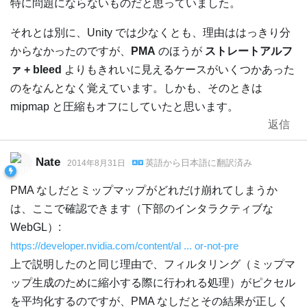
特に問題にならないものだと思っていました。
それとは別に、Unity では少なくとも、理由ははっきり分
からなかったのですが、
PMA
のほうが
ストレートアルフ
ァ + bleed
よりもきれいに見えるケースがいくつかあった
のをなんとなく覚えています。しかも、そのときは
mipmap と圧縮もオフにしていたと思います。
返信
Nate
英語
から
日本語
に翻訳済み
2014年8月31日
PMA なしだとミップマップがどれだけ崩れてしまうか
は、ここで確認できます（下部のインタラクティブな
WebGL）:
https://developer.nvidia.com/content/al ... or-not-pre
上で説明したのと同じ理由で、フィルタリング（ミップマ
ップ生成のために縮小する際に行われる処理）がピクセル
を平均化するのですが、PMA なしだとその結果が正しく