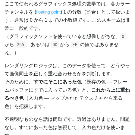
ここで使われるグラフィックス処理の数学では、各カラー
チャンネルを (
floating point
) 1 の分数（割合）として扱いま
す。通常は 0 から 1 までの小数値です。このスキームは非
常に一般的です。
（グラフィックソフトを使っていると想像しがちな、
0
から
、あるいは
から
の値では
ありませ
255
00
FF
ん
。）
レンダリングロジックは、このデータを使って、どうやっ
て画像同士を正しく重ね合わせるかを判断します。
そのために、
すでにそこにあった色
（既存の色 — フレー
ムバッファにすでに入っている色）と、
これから上に重ね
るべき色
（入力色 — マップされたテクスチャから来る
色）を把握します。
不透明なものなら話は簡単です。透過はありません。問題
なし。すでにあった色は無視して、入力色だけを使いま