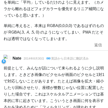
を単純に「平均」しているだけのように見えます。（カメ
ラから離れるほどフォグカラーを優先するリニア補間にな
っていると思います。）
単純に考えると、本来は RGBA(0,0,0,0) であるはずのもの
が RGBA(.3, .4, .5, 0) のようになってしまい、PMA だとそ
れは透明ではなくなってしまいます。
返信
Nate
英語
から
日本語
に翻訳済み
2014年8月30日
前提として、みんなが話について来られるように少し説明
します。ときどき画像のピクセルが画面のピクセルと1対1
で対応しないことがあります。たとえば画像を拡大・縮小
したり回転させたり、座標が整数じゃない位置に配置した
りした場合です。これはスケルタルアニメーションでは基
本的に常に起きています。こういうとき画面に何を表示す
るかを決めるために「フィルタリング」が使われます。