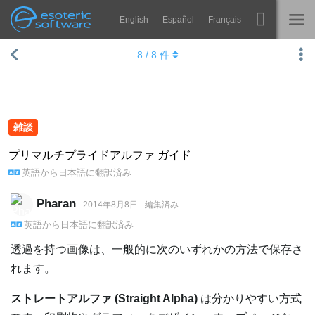
English
Español
Français
Navigation
Esoteric Software
8
/
8
件
Spine
ホーム
機能
ブログ
ギャラリー
雑談
フォーラム
ランタイム
プリマルチプライドアルファ ガイド
英語
から
日本語
に翻訳済み
学ぶ
お問い合わせ
よくある質問
Pharan
2014年8月8日
編集済み
英語
から
日本語
に翻訳済み
今すぐ試してみる
透過を持つ画像は、一般的に次のいずれかの方法で保存さ
購入
れます。
ストレートアルファ (Straight Alpha)
は分かりやすい方式