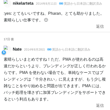
nikelarteta
英語
から
日本語
に翻訳済み
2014年8月11日
:yes: とてもいいですね、Pharan。とても助かりました。
素晴らしい仕事です。 🙂
返信
17日
後
Nate
英語
から
日本語
に翻訳済み
2014年8月28日
素晴らしいまとめですね！ただ、PMA が使われるのは高
速だからというより、ブレンディングが正しく行われるか
らです。PMA を使わない場合でも、単純なケースではブ
レンディングは「十分きれい」に見えますが、もう少し複
雑なことをやり始めると問題が出てきます。PMA には、
バッチ処理を壊さずに加算ブレンディングをサポートでき
るという利点もあります。
返信