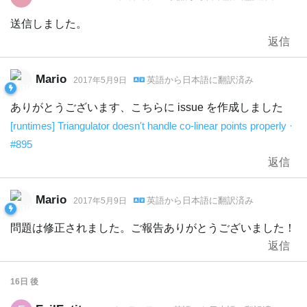
送信しました。
返信
Mario
英語
から
日本語
に翻訳済み
2017年5月9日
ありがとうございます、こちらに issue を作成しました
[runtimes] Triangulator doesn't handle co-linear points properly ·
#895
返信
Mario
英語
から
日本語
に翻訳済み
2017年5月9日
問題は修正されました。ご報告ありがとうございました！
返信
16日
後