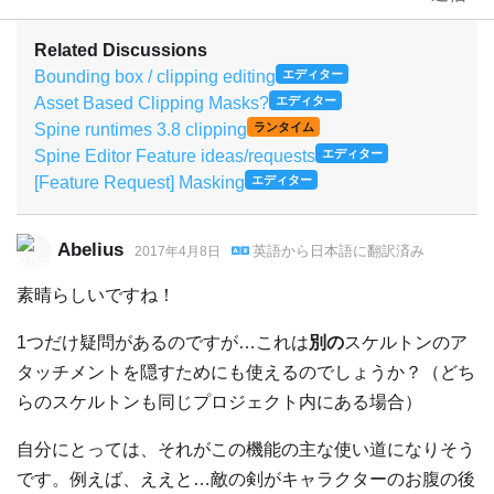
Related Discussions
Bounding box / clipping editing
エディター
Asset Based Clipping Masks?
エディター
Spine runtimes 3.8 clipping
ランタイム
Spine Editor Feature ideas/requests
エディター
[Feature Request] Masking
エディター
Abelius
英語
から
日本語
に翻訳済み
2017年4月8日
素晴らしいですね！
1つだけ疑問があるのですが…これは
別の
スケルトンのア
タッチメントを隠すためにも使えるのでしょうか？（どち
らのスケルトンも同じプロジェクト内にある場合）
自分にとっては、それがこの機能の主な使い道になりそう
です。例えば、ええと…敵の剣がキャラクターのお腹の後