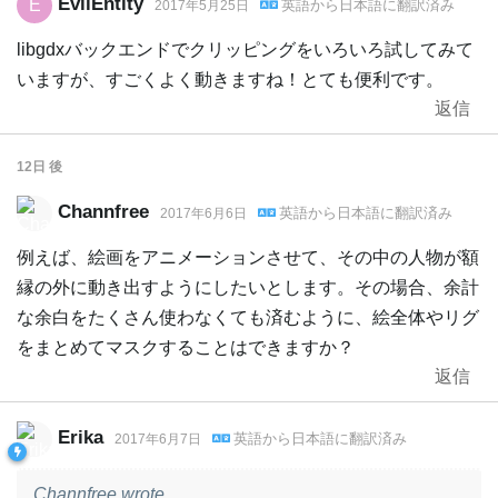
EvilEntity
E
英語
から
日本語
に翻訳済み
2017年5月25日
libgdxバックエンドでクリッピングをいろいろ試してみて
いますが、すごくよく動きますね！とても便利です。
返信
12日
後
Channfree
英語
から
日本語
に翻訳済み
2017年6月6日
例えば、絵画をアニメーションさせて、その中の人物が額
縁の外に動き出すようにしたいとします。その場合、余計
な余白をたくさん使わなくても済むように、絵全体やリグ
をまとめてマスクすることはできますか？
返信
Erika
英語
から
日本語
に翻訳済み
2017年6月7日
Channfree wrote