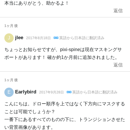
本当にありがとう、助かるよ！
返信
1ヶ月
後
jlee
J
英語
から
日本語
に翻訳済み
2017年8月18日
ちょっとお知らせですが、pixi-spineは現在マスキングサ
ポートがあります！ 確か約1か月前に追加されました。
返信
1ヶ月
後
Earlybird
E
英語
から
日本語
に翻訳済み
2017年9月28日
こんにちは。ドロー順序を上ではなく下方向にマスクする
ことは可能でしょうか？
一番下にあるすべてのものの下に、トランジションさせた
い背景画像があります。