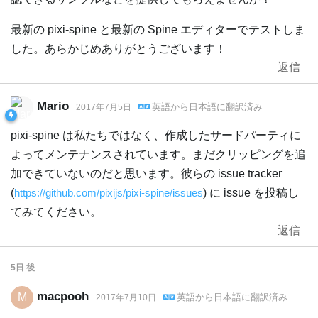
最新の pixi-spine と最新の Spine エディターでテストしま
した。あらかじめありがとうございます！
返信
Mario
英語
から
日本語
に翻訳済み
2017年7月5日
pixi-spine は私たちではなく、作成したサードパーティに
よってメンテナンスされています。まだクリッピングを追
加できていないのだと思います。彼らの issue tracker
(
https://github.com/pixijs/pixi-spine/issues
) に issue を投稿し
てみてください。
返信
5日
後
macpooh
M
英語
から
日本語
に翻訳済み
2017年7月10日