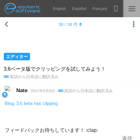
English
Español
Français
Navigation
Esoteric Software
38
/
38
件
Spine
ホーム
機能
ブログ
ギャラリー
エディター
フォーラム
ランタイム
3.6ベータ版でクリッピングを試してみよう！
英語
から
日本語
に翻訳済み
学ぶ
お問い合わせ
よくある質問
Nate
英語
から
日本語
に翻訳済み
2017年4月8日
今すぐ試してみる
Blog: 3.6 beta has clipping
購入
フィードバックお待ちしています！ :clap:
返信