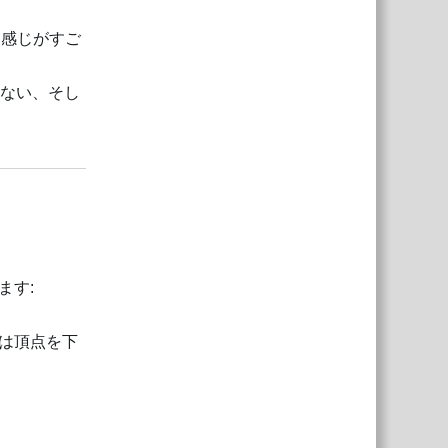
る感じがすご
れない、そし
返信
ます:
は頂点を下