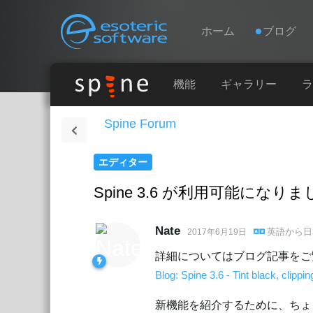
Navigation
Esoteric Software
ホーム
ブログ
ホーム
機能
ギャラリー
ラ
Spine Forum
ブログ
エディター
フォーラム
Spine 3.6 が利用可能になり
お問い合わせ
Nate
英語
から
日
2017年6月19日
詳細についてはブログ記事をご
Blog: Spine 3.6 - Tint black, clippi
新機能を紹介するために、ちょ