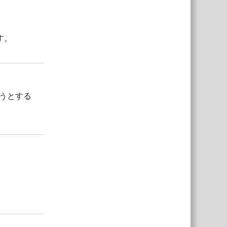
す。
返信
うとする
返信
返信