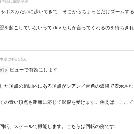
日本語
に翻訳済み
ゃくちゃボスみたいに歩いてきて、そこからちょっとだけズームす
題を起こしていないって dev たちが言ってくれるのを待ちき
本語
に翻訳済み
ビューで有効にします:
ols
した頂点の範囲内にある頂点がシアン／青色の濃淡で表示され
くの青い頂点も距離に応じて影響を受けます。例えば、ここで
回転、スケールで機能します。こちらは回転の例です: