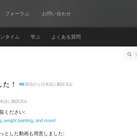
フォーラム
お問い合わせ
Spine
ンタイム
学ぶ
よくある質問
機能
ギャラリー
ランタイム
ました！
英語
から
日本語
に翻訳済み
学ぶ
よくある質問
本語
に翻訳済み
今すぐ試してみる
覧ください:
ng, weight painting, and more!
購入
っとした動画も用意しました: