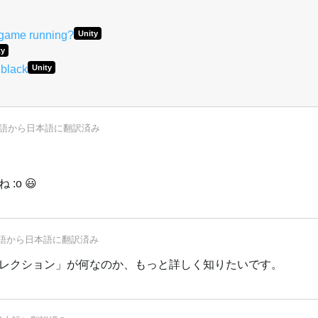
t game running?
Unity
ty
 black
Unity
語
から
日本語
に翻訳済み
o 😃
語
から
日本語
に翻訳済み
レクション」が何なのか、もっと詳しく知りたいです。