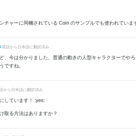
チャーに同梱されている Coin のサンプルでも使われていま
英語
から
日本語
に翻訳済み
ど、今は分かりました。普通の動きの人型キャラクターでやろ
うですね。
語
から
日本語
に翻訳済み
ています！ :yes:
け取る方法はありますか？