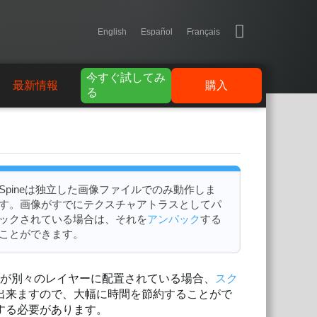
English
Español
Français
今すぐ試してみ
最新情報
購入
る
Spineは独立した画像ファイルでのみ動作しま
す。画像がすでにテクスチャアトラスとしてパ
ックされている場合は、それを
アンパック
する
ことができます。
ウェアで画像が別々のレイヤーに配置されている場合、
スク
が出来ますので、大幅に時間を節約することがで
置する必要があります。