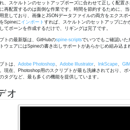
れ、スケルトンのセットアップポーズに合わせて正しく配置され
に再配置するのは面倒な作業です。時間を節約するために、当
用意しており、画像とJSONデータファイルの両方をエクスポ
Spineに
インポート
すれば、スケルトンのセットアップにか
してボーンを作成するだけで、リギングは完了です。
プトの最新版は、GitHubの
spine-scripts
でいつでもご確認いた
トウェアにはSpineの書き出しサポートがあらかじめ組み込
プトは、
Adobe Photoshop
、
Adobe Illustrator
、
InkScape
、
GI
。現在、Photoshop用のスクリプトが最も洗練されており
のタグなど、最も多くの機能を提供しています。
デオ