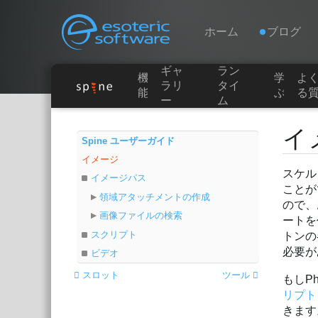
Navigation
Esoteric Software
ホーム
ブログ
ギャ
ラン
機
学
よ
ホーム
ラリ
タイ
能
ぶ
る
ー
ム
Main Content
ブログ
イ
Spine ユーザーガイド
イメージ
フォーラム
スケル
イメージパス
ことが
領域アタッチメントの作成
ので、
お問い合わせ
画像ファイルの検索
ートを
スクリプト
トンの
必要が
ビデオ
スロット
ツール
もしP
リプト
きます