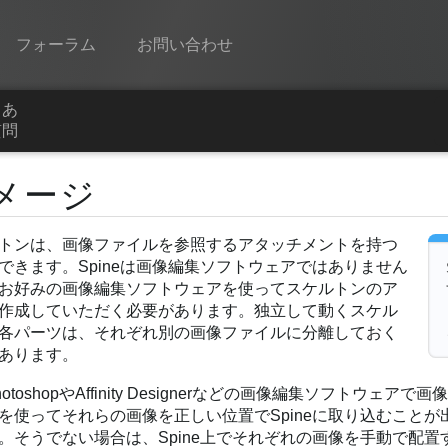
フォーラム
お問い合わせ
くあ
Spine
質問
機能
メージ
ギャラリー
トンは、画像ファイルを参照するアタッチメントを持つ
ランタイム
できます。Spineは画像編集ソフトウェアではありません
学ぶ
お好みの画像編集ソフトウェアを使ってスケルトンのア
作成していただく必要があります。独立して動くスケル
よくある質問
各パーツは、それぞれ別の画像ファイルに分離しておく
あります。
今すぐ試してみる
hotoshopやAffinity Designerなどの画像編集ソフト
購入
を使ってそれらの画像を正しい位置でSpineに取り込むこと
。そうでない場合は、Spine上でそれぞれの画像を手動で配