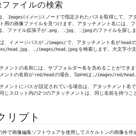
像ファイルの検索
eは、
ノードで指定されたパスを取得して、ア
Images(イメージ)
ト用の画像ファイルを見つけます。アタッチメント名には、フ
neは、ファイル拡張子が
、
、
のファイルを探しま
.png
.jpg
.jpeg
ば、イメージパスが
で、アタッチメント名が
の
./images/
head
、
を検索します。大文字小文
ges/head.jpg
./images/head.jpeg
チメントの名前には、サブフォルダー名を含めることができま
メントの名前が
の場合、Spineは
red/head
./images/red/head
チメントに
が設定されている場合は、アタッチメント名
パス
同じスロット内の2つのアタッチメントは、同じ名前を持つこ
クリプト
neの外で画像編集ソフトウェアを使用してスケルトンの画像を