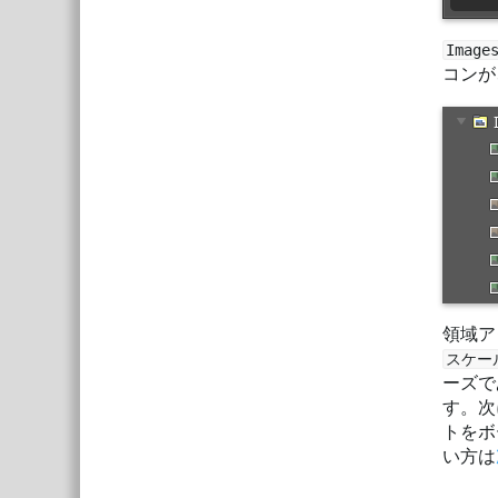
Imag
コンが
領域ア
スケー
ーズで
す。次
トをボ
い方は