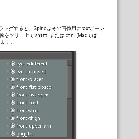
グすると、Spineはその画像用にrootボーン
像をツリー上で
または
(Macでは
shift
ctrl
きます。