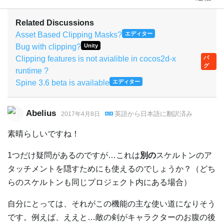
Related Discussions
Asset Based Clipping Masks?
エディター
Bug with clipping?
Unity
Clipping features is not avialible in cocos2d-x
バ
グ
runtime ?
Spine 3.6 beta is available
エディター
Abelius
英語
から
日本語
に翻訳済み
2017年4月8日
素晴らしいですね！
1つだけ疑問があるのですが…これは
別の
スケルトンのア
タッチメントを隠すためにも使えるのでしょうか？（どち
らのスケルトンも同じプロジェクト内にある場合）
自分にとっては、それがこの機能の主な使い道になりそう
です。例えば、ええと…敵の剣がキャラクターのお腹の後