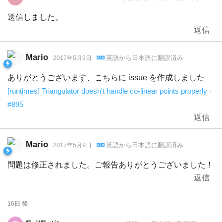
送信しました。
返信
Mario
英語
から
日本語
に翻訳済み
2017年5月9日
ありがとうございます、こちらに issue を作成しました
[runtimes] Triangulator doesn't handle co-linear points properly ·
#895
返信
Mario
英語
から
日本語
に翻訳済み
2017年5月9日
問題は修正されました。ご報告ありがとうございました！
返信
16日
後