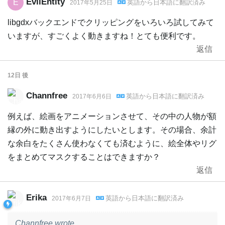
EvilEntity
E
英語
から
日本語
に翻訳済み
2017年5月25日
libgdxバックエンドでクリッピングをいろいろ試してみて
いますが、すごくよく動きますね！とても便利です。
返信
12日
後
Channfree
英語
から
日本語
に翻訳済み
2017年6月6日
例えば、絵画をアニメーションさせて、その中の人物が額
縁の外に動き出すようにしたいとします。その場合、余計
な余白をたくさん使わなくても済むように、絵全体やリグ
をまとめてマスクすることはできますか？
返信
Erika
英語
から
日本語
に翻訳済み
2017年6月7日
Channfree wrote