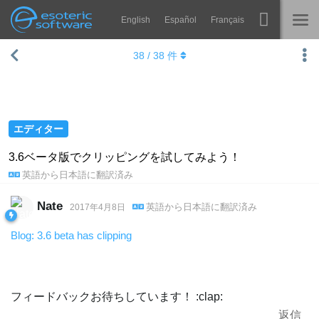
English
Español
Français
Navigation
Esoteric Software
38
/
38
件
Spine
ホーム
機能
ブログ
ギャラリー
エディター
フォーラム
ランタイム
3.6ベータ版でクリッピングを試してみよう！
英語
から
日本語
に翻訳済み
学ぶ
お問い合わせ
よくある質問
Nate
英語
から
日本語
に翻訳済み
2017年4月8日
今すぐ試してみる
Blog: 3.6 beta has clipping
購入
フィードバックお待ちしています！ :clap:
返信