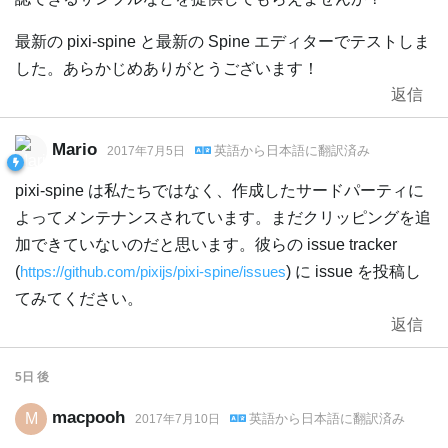
最新の pixi-spine と最新の Spine エディターでテストしま
した。あらかじめありがとうございます！
返信
Mario
英語
から
日本語
に翻訳済み
2017年7月5日
pixi-spine は私たちではなく、作成したサードパーティに
よってメンテナンスされています。まだクリッピングを追
加できていないのだと思います。彼らの issue tracker
(
https://github.com/pixijs/pixi-spine/issues
) に issue を投稿し
てみてください。
返信
5日
後
macpooh
M
英語
から
日本語
に翻訳済み
2017年7月10日