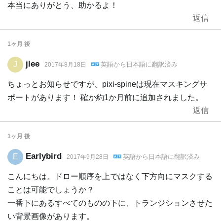
本当にありがとう、助かるよ！
返信
1ヶ月
後
jlee
J
英語
から
日本語
に翻訳済み
2017年8月18日
ちょっとお知らせですが、pixi-spineは現在マスキングサ
ポートがあります！ 確か約1か月前に追加されました。
返信
1ヶ月
後
Earlybird
E
英語
から
日本語
に翻訳済み
2017年9月28日
こんにちは。ドロー順序を上ではなく下方向にマスクする
ことは可能でしょうか？
一番下にあるすべてのものの下に、トランジションさせた
い背景画像があります。