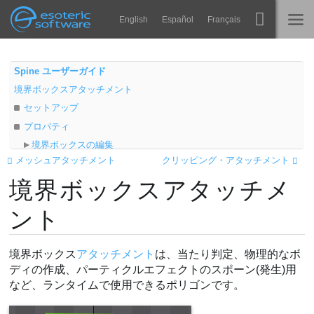
Navigation
Esoteric Software
English
Español
Français
Main Content
Spine
ホーム
Spine ユーザーガイド
境界ボックスアタッチメント
機能
ブログ
セットアップ
ギャラリー
プロパティ
フォーラム
境界ボックスの編集
ランタイム
メッシュアタッチメント
クリッピング・アタッチメント
フリーズ
学ぶ
境界ボックスアタッチメ
編集モード
お問い合わせ
作成ツール
よくある質問
ント
削除ツール
今すぐ試してみる
新規頂点モード
境界ボックス
アタッチメント
は、当たり判定、物理的なボ
トランスフォームツール
購入
ディの作成、パーティクルエフェクトのスポーン(発生)用
ビデオ
など、ランタイムで使用できるポリゴンです。