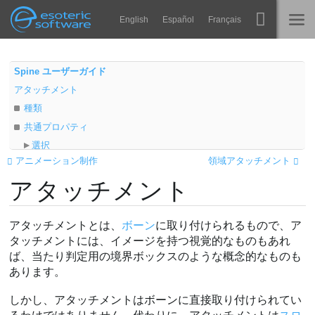
Navigation
Esoteric Software
English
Español
Français
Main Content
Spine
ホーム
Spine ユーザーガイド
アタッチメント
機能
ブログ
種類
ギャラリー
共通プロパティ
フォーラム
選択
ランタイム
アニメーション制作
領域アタッチメント
エクスポート
学ぶ
アタッチメント
名前
お問い合わせ
カラー
よくある質問
親設定
アタッチメントとは、
ボーン
に取り付けられるもので、ア
今すぐ試してみる
アタッチメントの表示切り替え
タッチメントには、イメージを持つ視覚的なものもあれ
ば、当たり判定用の境界ボックスのような概念的なものも
購入
あります。
しかし、アタッチメントはボーンに直接取り付けられてい