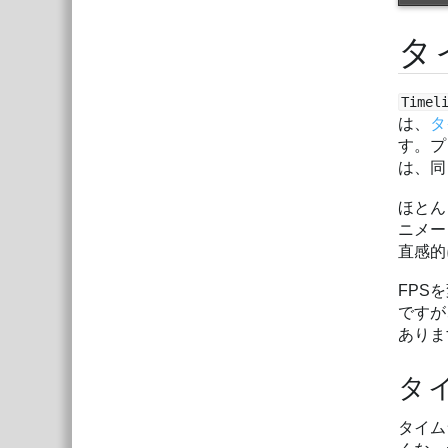
タ
Time
は、
タ
す。プ
は、同
ほとん
ニメー
直感的
FPS
ですが
ありま
タ
タイム