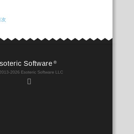
目次
soteric Software
®
2013-2026 Esoteric Software LLC