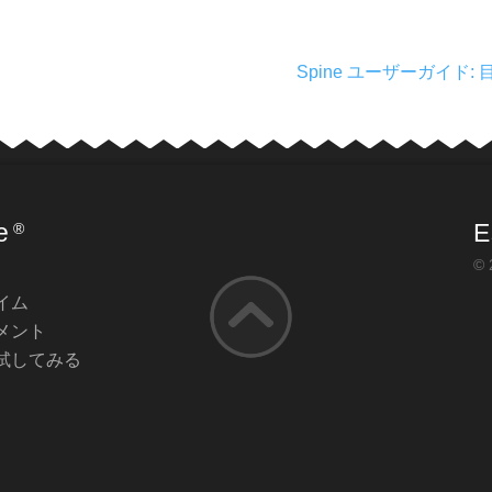
Spine ユーザーガイド: 
e
E
®
© 
イム
メント
試してみる