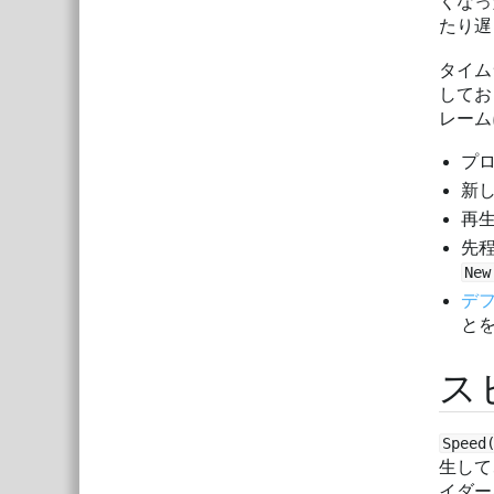
くなっ
たり遅
タイム
してお
レーム
プロ
新
再
先程
Ne
デ
と
ス
Spee
生して
イダー