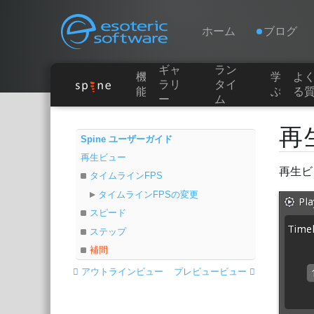
Navigation
Esoteric Software
ホーム
ブログ
ギャ
ラン
機
学
よ
ホーム
ラリ
タイ
能
ぶ
る
ー
ム
Main Content
ブログ
再
Spine ユーザーガイド
再生ビュー
フォーラム
再生ビ
タイムラインFPS
タイムラインFPSの変更
お問い合わせ
スピード
ステップ
補間
アウトラインビュー
プレビュービュー