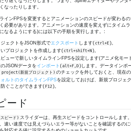
たり遅くなったりします。つまり、Spineエディターやラン
くなったりします。
ラインFPSを変更するとアニメーションのスピードが変わる
く必要があります。アニメーションの速度を変えずにタイムライ
になるようにする)には以下の手順を実行します。:
ジェクトをJSON形式で
エクスポート
します(
)。
ctrl+E
しいプロジェクトを作成します(
)。
ctrl+shift+N
生ビューで新しいタイムラインFPSを設定します(アニメ化モー
のJSONデータを
インポート
(
)します。データインポ
alt+F,D
のチェックを外しておくと、現在
w project(新規プロジェクト)
フォルトのタイムラインFPS
を設定しておけば、新規プロジェク
を防ぐことができます(
)。
F12
ピード
スライダーは、再生スピードをコントロールします
d(スピード)
、速い速度では見えづらいエラー等がないことを確認するのに
を対応する値に設定するためのショートカットです。