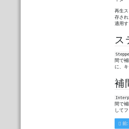
再生ス
存され
適用す
ス
Step
間で補
に、キ
補
Inter
間で補
してフ
前