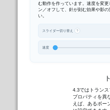
む動作を作っています。速度を変更
ン／オフして、針が刻む効果や影の
い。
スライダー切り替え
?
速度
4.3ではトラ
プロパティを異
えば、あるボー