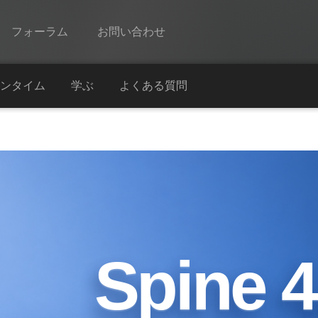
フォーラム
お問い合わせ
Spine
ンタイム
学ぶ
よくある質問
機能
ギャラリー
ランタイム
学ぶ
よくある質問
Spine 4
今すぐ試してみる
購入