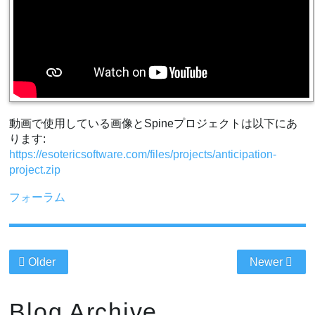
動画で使用している画像とSpineプロジェクトは以下にあ
ります:
https://esotericsoftware.com/files/projects/anticipation-
project.zip
フォーラム
Older
Newer
Blog Archive