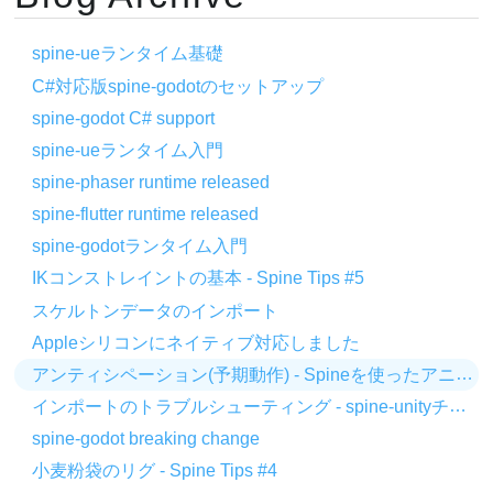
spine-ueランタイム基礎
C#対応版spine-godotのセットアップ
spine-godot C# support
spine-ueランタイム入門
spine-phaser runtime released
spine-flutter runtime released
spine-godotランタイム入門
IKコンストレイントの基本 - Spine Tips #5
スケルトンデータのインポート
Appleシリコンにネイティブ対応しました
アンティシペーション(予期動作) - Spineを使ったアニメーション #7
インポートのトラブルシューティング - spine-unityチュートリアル
spine-godot breaking change
小麦粉袋のリグ - Spine Tips #4