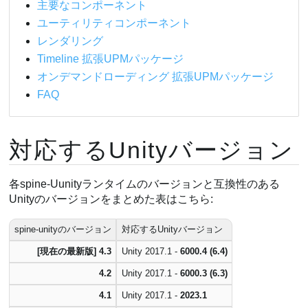
主要なコンポーネント
Unity Package Managerを介したアップデート
ユーティリティコンポーネント
拡張UPMパッケージのアップデート
レンダリング
インプレース・アップデート
Timeline 拡張UPMパッケージ
Add package from git URL
オンデマンドローディング 拡張UPMパッケージ
FAQ
対応するUnityバージョン
各spine-Uunityランタイムのバージョンと互換性のある
Unityのバージョンをまとめた表はこちら:
spine-unityのバージョン
対応するUnityバージョン
[現在の最新版] 4.3
Unity 2017.1 -
6000.4 (6.4)
4.2
Unity 2017.1 -
6000.3 (6.3)
4.1
Unity 2017.1 -
2023.1