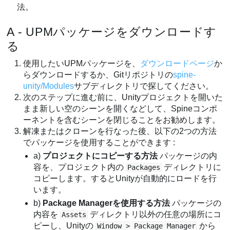
法。
A - UPMパッケージをダウンロードす
る
使用したいUPMパッケージを、
ダウンロードページ
か
らダウンロードするか、Gitリポジトリの
spine-
unity/Modules
サブディレクトリで探してください。
次のステップに進む前に、Unityプロジェクトを開いた
まま新しい空のシーンを開くなどして、Spineコンポ
ーネントを含むシーンを閉じることをお勧めします。
解凍またはクローンを行なった後、以下の2つの方法
でパッケージを使用することができます :
a)
プロジェクトにコピーする方法
パッケージの内
容を、プロジェクト内の
ディレクトリに
Packages
コピーします。するとUnityが自動的にロードを行
います。
b)
Package Managerを使用する方法
パッケージの
内容を
ディレクトリ以外の任意の場所にコ
Assets
ピーし、Unityの
から
Window > Package Manager