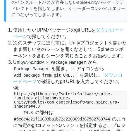
のインクルードパスが存在しないspine-unityパッケージデ
ィレクトリを指してしまい、シェーダーコンパイルエラー
につながってしまいます。
使用したいUPMパッケージのgit URLを
ダウンロード
ページ
で探してください。
次のステップに進む前に、Unityプロジェクトを開いた
まま新しい空のシーンを開くなどして、Spineコンポ
ーネントを含むシーンを閉じることをお勧めします。
Unityの
から
Window > Package Manager
を開き、
アイコンから
Package Manager
+
を選択し、
ダウンロ
Add package from git URL...
ードページ
で確認したgit URLを入力してください。
例:
https://github.com/EsotericSoftware/spine-
runtimes.git?path=spine-
unity/Modules/com.esotericsoftware.spine.urp-
shaders#4.3
の部分は
#4.3
のよう
#5e8e4c21f11603ba1b72c220369d367582783744
に特定のgitコミットのハッシュを指定すると、プロジ