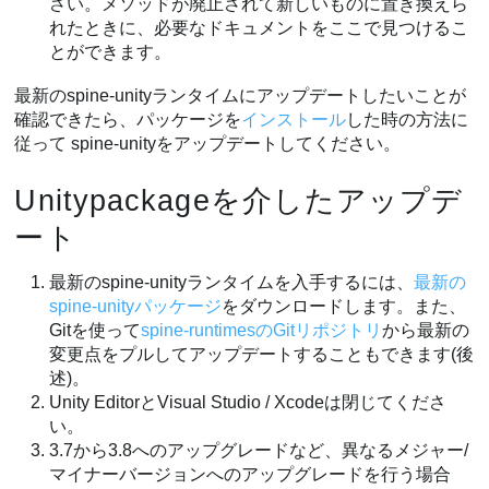
さい。メソッドが廃止されて新しいものに置き換えら
れたときに、必要なドキュメントをここで見つけるこ
とができます。
最新のspine-unityランタイムにアップデートしたいことが
確認できたら、パッケージを
インストール
した時の方法に
従って spine-unityをアップデートしてください。
Unitypackageを介したアップデ
ート
最新のspine-unityランタイムを入手するには、
最新の
spine-unityパッケージ
をダウンロードします。また、
Gitを使って
spine-runtimesのGitリポジトリ
から最新の
変更点をプルしてアップデートすることもできます(後
述)。
Unity EditorとVisual Studio / Xcodeは閉じてくださ
い。
3.7から3.8へのアップグレードなど、異なるメジャー/
マイナーバージョンへのアップグレードを行う場合