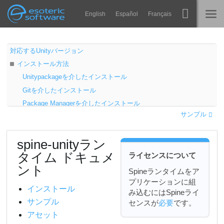
Navigation
Esoteric Software
English
Español
Français
Main Content
Spine
ホーム
対応するUnityバージョン
インストール方法
機能
ブログ
Unitypackageを介したインストール
ギャラリー
Gitを介したインストール
フォーラム
Package Managerを介したインストール
ランタイム
サンプル
オプションの拡張UPMパッケージ
学ぶ
インストール方法
お問い合わせ
spine-unityラン
UPMパッケージをダウンロードする
よくある質問
タイム ドキュメ
ライセンスについて
git URLからパッケージを追加する
今すぐ試してみる
ント
サンプル
Spineランタイムをア
プリケーションに組
spine-unityランタイムのアップデート
購入
インストール
み込むにはSpineライ
アップグレードガイド
サンプル
センスが
必要
です。
Unitypackageを介したアップデート
アセット
Gitを介したアップデート