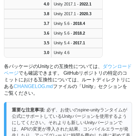
4.0
Unity 2017.1 -
2022.1
3.8
Unity 2017.1 -
2020.3
3.7
Unity 5.6 -
2018.4
3.6
Unity 5.6 -
2018.2
3.5
Unity 5.4 -
2017.1
3.0
Unity 4.6
各パッケージのUnityとの互換性については、
ダウンロード
ページ
でも確認できます。 GitHubリポジトリの特定のコ
ミットにおける互換性については、ルートディレクトリに
ある
CHANGELOG.md
ファイルの「Unity」セクションを
ご覧ください。
重要な注意事項:
必ず、お使いのspine-unityランタイムが
公式にサポートしているUnityバージョンを使用するよう
にしてください。それよりも新しいUnityバージョンで
は、APIの変更が導入された結果、コンパイルエラーが発
生したり、アップグレードに時間を費やした後に初めて表