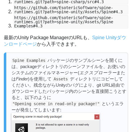
runtimes.git?path=spine-csharp/src#4.3
https://github.com/EsotericSoftware/spine-
runtimes.git?path=spine-unity/Assets/Spine#4.3
https://github.com/EsotericSoftware/spine-
runtimes.git?path=spine-unity/Assets/Spine
Examples#4.3
最新のUnity Package ManagerのURLも、
Spine Unityダウ
ンロードページ
から入手できます。
パッケージのサンプルシーンを開くに
Spine Examples
は、packageディレクトリのシーンファイルを、お使いの
システムのファイルマネージャー(
エクスプローラー
また
は
Finder
)を使用して
ディレクトリにコピーして
Assets
ください。残念ながらUnityのバグにより、git URL経由で
ダウンロードしたパッケージ内のシーンを直接開こうとす
ると、以下のように
というエラ
"Opening scene in read-only package!"
ーが発生してしまいます: