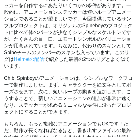
ッカーを自作するにあたりいくつかの条件があります。一
般的に、アニメーションステッカーは短いループアニメー
ションであることが望ましいです。今回提供しているサン
プルプロジェクトは、オリジナルのSpineboyのプロジェク
トに比べて体のパーツが少なくシンプルなスケルトンです
が、たくさんの目、口、エモートシンボルのバリエーショ
ンが用意されています。ちなみに、代わりのスキンとして
Spineチームのメンバーのスキンも入っています。このリ
グは
Helmetの配信
で紹介した最初の2つのリグとよく似て
います。
Chibi Spinboyのアニメーションは、シンプルなワークフロ
ーで制作しました。まず、キャラクターを絵文字としてポ
ーズさせます。次に、短いループの動きを追加します。こ
うすることで、新しいアニメーションの追加が非常に速く
なり、ステッカーが求めるミニマルな要件に沿ったプロジ
ェクトにすることができます。
もちろん、もっと複雑なアニメーションでもOKです！た
だ、動作が長くなればなるほど、書き出すファイルの最終