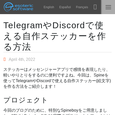
Navigation
Esoteric Software
English
Español
Français
Main Content
Spine
ホーム
TelegramやDiscordで使
える自作ステッカーを作
機能
ブログ
ギャラリー
る方法
フォーラム
ランタイム
April 4th, 2022
学ぶ
お問い合わせ
ステッカーはメッセンジャーアプリで感情を表現したり、
よくある質問
軽いやりとりをするのに便利ですよね。今回は、Spineを
使ってTelegramやDiscordで使える自作ステッカー(絵文字)
今すぐ試してみる
を作る方法をご紹介します！
購入
プロジェクト
今回のブログのために、特別なSpineboyをご用意しまし