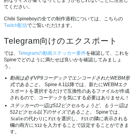
的なサイズが重くなってしまうかもしれないことに注意し
てください。
Chibi Spineboyの全ての制作過程については、こちらの
Twitch配信
でご覧いただけます。
Telegram向けのエクスポート
では、
Telegramの動画ステッカー要件
を確認して、これを
Spineでどのように満たせば良いかを確認してみましょ
う。
動画は必ずVP9コーデックでエンコードされたWEBM形
式であること。
Spine 4.1以降では、新たにWEBMエク
スポートを選択するだけで互換性のあるファイルが作成
されるので、コーデックを気にする必要はありません！
ステッカーの一辺は512ピクセルちょうど、もう一辺は
512ピクセル以下のサイズであること。
Spineでは、
の代わりに
を選択し、
の隣に表示される
Scale
Fit
Fit
欄の両方に
を入力することで設定することができま
512
す。