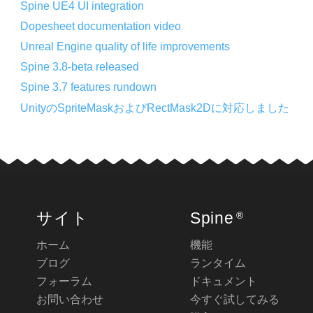
Spine UE4 UI integration
Dopesheet documentation video
Unreal Engine quality of life improvements
Spine 3.8-beta released
Spine 3.7 features rundown
UnityのSpriteMaskおよびRectMask2Dに対応しました
サイト
Spine
®
ホーム
機能
ブログ
ランタイム
フォーラム
ドキュメント
お問い合わせ
今すぐ試してみる