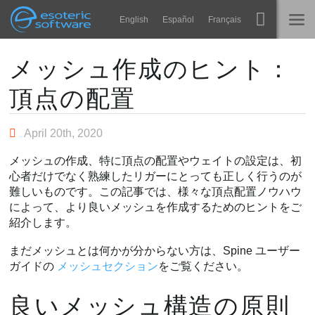
Navigation
Esoteric Software
English
Español
Français
Main Content
Spine
ホーム
メッシュ作成のヒント：
頂点の配置
機能
ブログ
ギャラリー
April 20th, 2020
フォーラム
ランタイム
メッシュの作成、特に頂点の配置やウェイトの設定は、初
学ぶ
心者だけでなく熟練したリガーにとっても正しく行うのが
お問い合わせ
難しいものです。この記事では、様々な頂点配置ノウハウ
よくある質問
によって、より良いメッシュを作成するためのヒントをご
紹介します。
今すぐ試してみる
まだメッシュとは何かが分からない方は、Spine ユーザー
購入
ガイドの
メッシュセクション
をご覧ください。
良いメッシュ構造の原則